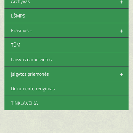
+
Archyvas
LŠMPS
+
Erasmus +
TŪM
Laisvos darbo vietos
+
Įsigytos priemonės
Dokumentų rengimas
TINKLAVEIKA