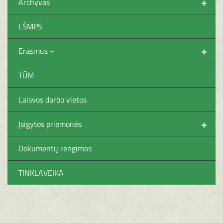
+
Archyvas
LŠMPS
+
Erasmus +
TŪM
Laisvos darbo vietos
+
Įsigytos priemonės
Dokumentų rengimas
TINKLAVEIKA