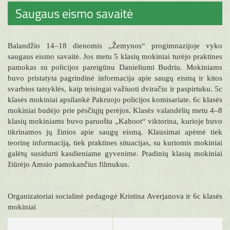
Saugaus eismo savaitė
Balandžio 14–18 dienomis „Žemynos“ progimnazijoje vyko
saugaus eismo savaitė. Jos metu 5 klasių mokiniai turėjo praktines
pamokas su policijos pareigūnu Danieliumi Budriu. Mokiniams
buvo pristatyta pagrindinė informacija apie saugų eismą ir kitos
svarbios taisyklės, kaip teisingai važiuoti dviračiu ir paspirtuku. 5c
klasės mokiniai apsilankė Pakruojo policijos komisariate. 6c klasės
mokiniai budėjo prie pėsčiųjų perėjos. Klasės valandėlių metu 4–8
klasių mokiniams buvo paruošta „Kahoot“ viktorina, kurioje buvo
tikrinamos jų žinios apie saugų eismą. Klausimai apėmė tiek
teorinę informaciją, tiek praktines situacijas, su kuriomis mokiniai
galėtų susidurti kasdieniame gyvenime. Pradinių klasių mokiniai
žiūrėjo Amsio pamokančius filmukus.
Organizatoriai socialinė pedagogė Kristina Averjanova ir 6c klasės
mokiniai