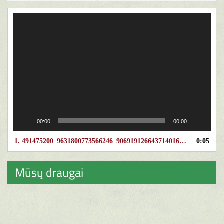
Video
grotuvas
00:00
00:00
1.
491475200_9631800773566246_9069191266437140162_n
0:05
Mūsų draugai