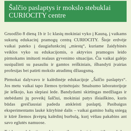
Šalčio paslaptys ir mokslo stebuklai
CURIOCITY centre
Gruodžio 8 dieną 1b ir 1c klasių mokiniai vyko į Kauną, į vaikams
sukurtą edukacinį pramogų centrą CURIOCITY. Šioje erdvėje
vaikai pateko į daugiafunkcinį „miestą“, kuriame žaidybinės
veiklos vyko su edukacijomis, o aktyvios pramogos leido
pirmokams imituoti realaus gyvenimo situacijas. Čia vaikai galėjo
susipažinti su pasauliu ir gamtos reiškiniais, išbandyti įvairias
profesijas bei patirti mokslo atradimų džiaugsmą.
Pirmokai dalyvavo ir kalėdinėje edukacijoje „Šalčio paslaptys“.
Jos metu vaikai tapo žiemos tyrinėtojais: Smalsumo laboratorijoje
jie ieškojo, kas slepiasi lede. Bandydami skirtingas medžiagas ir
stebėdami jų poveikį šalčiui, mokiniai patys išsiaiškino, kuris
būdas greičiausiai padeda atskleisti paslaptį. Pasibaigus
eksperimentams laukė kūrybinė dalis – vaikai gamino baltą sniegą
ir kūrė žiemos įkvėptą kalėdinį burbulą, kurį vėliau pakabins ant
savo eglutės namuose.