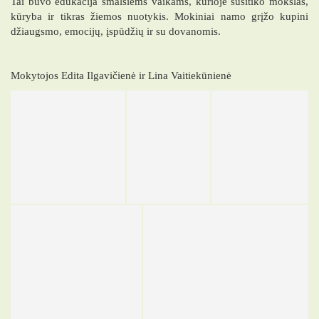
Tai buvo edukacija smalsiems vaikams, kurioje susitiko mokslas,
kūryba ir tikras žiemos nuotykis. Mokiniai namo grįžo kupini
džiaugsmo, emocijų, įspūdžių ir su dovanomis.
Mokytojos Edita Ilgavičienė ir Lina Vaitiekūnienė