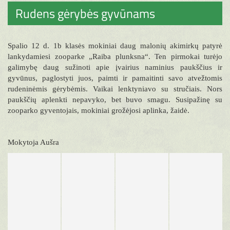
Rudens gėrybės gyvūnams
Spalio 12 d. 1b klasės mokiniai daug malonių akimirkų patyrė
lankydamiesi zooparke „Raiba plunksna“. Ten pirmokai turėjo
galimybę daug sužinoti apie įvairius naminius paukščius ir
gyvūnus, paglostyti juos, paimti ir pamaitinti savo atvežtomis
rudeninėmis gėrybėmis. Vaikai lenktyniavo su stručiais. Nors
paukščių aplenkti nepavyko, bet buvo smagu. Susipažinę su
zooparko gyventojais, mokiniai grožėjosi aplinka, žaidė.
Mokytoja Aušra