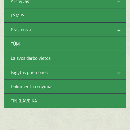
+
Archyvas
LŠMPS
+
Erasmus +
TŪM
Laisvos darbo vietos
+
Įsigytos priemonės
Dokumentų rengimas
TINKLAVEIKA