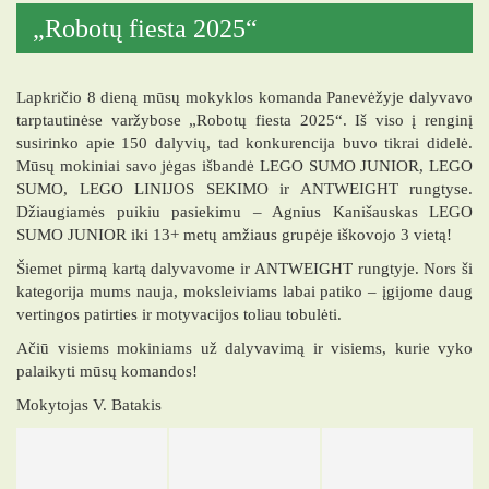
„Robotų fiesta 2025“
Lapkričio 8 dieną mūsų mokyklos komanda Panevėžyje dalyvavo
tarptautinėse varžybose „Robotų fiesta 2025“. Iš viso į renginį
susirinko apie 150 dalyvių, tad konkurencija buvo tikrai didelė.
Mūsų mokiniai savo jėgas išbandė LEGO SUMO JUNIOR, LEGO
SUMO, LEGO LINIJOS SEKIMO ir ANTWEIGHT rungtyse.
Džiaugiamės puikiu pasiekimu – Agnius Kanišauskas LEGO
SUMO JUNIOR iki 13+ metų amžiaus grupėje iškovojo 3 vietą!
Šiemet pirmą kartą dalyvavome ir ANTWEIGHT rungtyje. Nors ši
kategorija mums nauja, moksleiviams labai patiko – įgijome daug
vertingos patirties ir motyvacijos toliau tobulėti.
Ačiū visiems mokiniams už dalyvavimą ir visiems, kurie vyko
palaikyti mūsų komandos!
Mokytojas V. Batakis