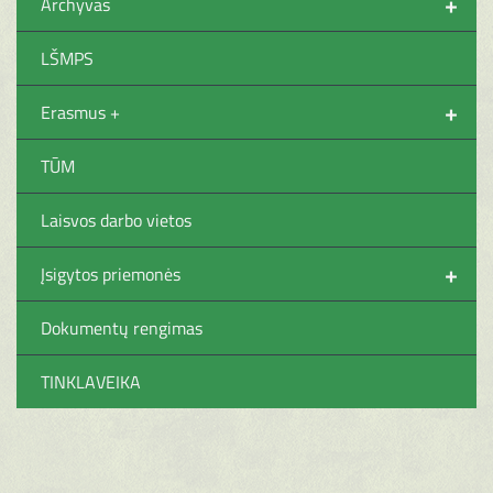
+
Archyvas
LŠMPS
+
Erasmus +
TŪM
Laisvos darbo vietos
+
Įsigytos priemonės
Dokumentų rengimas
TINKLAVEIKA