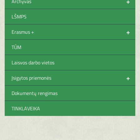
+
Archyvas
LŠMPS
+
Erasmus +
TŪM
Laisvos darbo vietos
+
Įsigytos priemonės
Dokumentų rengimas
TINKLAVEIKA