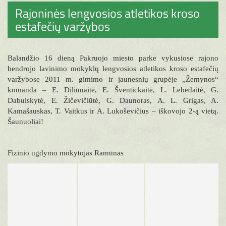
Rajoninės lengvosios atletikos kroso
estafečių varžybos
Balandžio 16 dieną Pakruojo miesto parke vykusiose rajono
bendrojo lavinimo mokyklų lengvosios atletikos kroso estafečių
varžybose 2011 m. gimimo ir jaunesnių grupėje „Žemynos“
komanda – E. Diliūnaitė, E. Šventickaitė, L. Lebedaitė, G.
Dabulskytė, E. Žičevičiūtė, G. Daunoras, A. L. Grigas, A.
Kamašauskas, T. Vaitkus ir A. Lukoševičius – iškovojo 2-ą vietą.
Šaunuoliai!
Fizinio ugdymo mokytojas Ramūnas