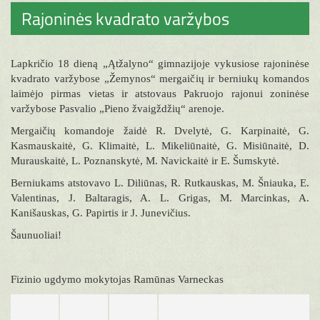
Rajoninės kvadrato varžybos
Lapkričio 18 dieną „Ątžalyno“ gimnazijoje vykusiose rajoninėse
kvadrato varžybose „Žemynos“ mergaičių ir berniukų komandos
laimėjo pirmas vietas ir atstovaus Pakruojo rajonui zoninėse
varžybose Pasvalio „Pieno žvaigždžių“ arenoje.
Mergaičių komandoje žaidė R. Dvelytė, G. Karpinaitė, G.
Kasmauskaitė, G. Klimaitė, L. Mikeliūnaitė, G. Misiūnaitė, D.
Murauskaitė, L. Poznanskytė, M. Navickaitė ir E. Šumskytė.
Berniukams atstovavo L. Diliūnas, R. Rutkauskas, M. Šniauka, E.
Valentinas, J. Baltaragis, A. L. Grigas, M. Marcinkas, A.
Kanišauskas, G. Papirtis ir J. Junevičius.
Šaunuoliai!
Fizinio ugdymo mokytojas Ramūnas Varneckas