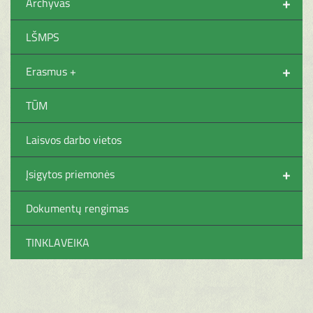
+
Archyvas
LŠMPS
+
Erasmus +
TŪM
Laisvos darbo vietos
+
Įsigytos priemonės
Dokumentų rengimas
TINKLAVEIKA