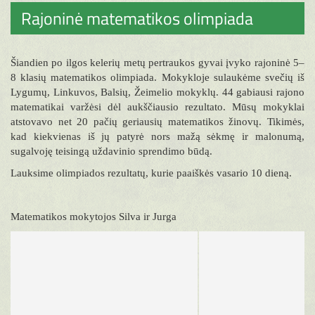
Rajoninė matematikos olimpiada
Šiandien po ilgos kelerių metų pertraukos gyvai įvyko rajoninė 5–
8 klasių matematikos olimpiada. Mokykloje sulaukėme svečių iš
Lygumų, Linkuvos, Balsių, Žeimelio mokyklų. 44 gabiausi rajono
matematikai varžėsi dėl aukščiausio rezultato. Mūsų mokyklai
atstovavo net 20 pačių geriausių matematikos žinovų. Tikimės,
kad kiekvienas iš jų patyrė nors mažą sėkmę ir malonumą,
sugalvoję teisingą uždavinio sprendimo būdą.
Lauksime olimpiados rezultatų, kurie paaiškės vasario 10 dieną.
Matematikos mokytojos Silva ir Jurga