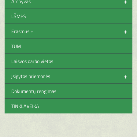
+
Archyvas
LŠMPS
+
Erasmus +
TŪM
Laisvos darbo vietos
+
Įsigytos priemonės
Dokumentų rengimas
TINKLAVEIKA