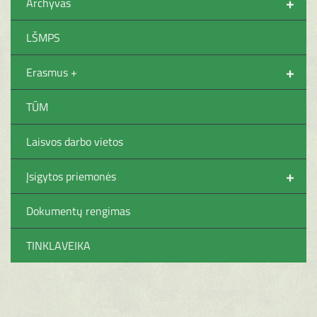
+
Archyvas
LŠMPS
+
Erasmus +
TŪM
Laisvos darbo vietos
+
Įsigytos priemonės
Dokumentų rengimas
TINKLAVEIKA