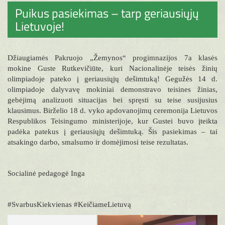
Puikus pasiekimas – tarp geriausiųjų
Lietuvoje!
Džiaugiamės Pakruojo „Žemynos“ progimnazijos 7a klasės
mokine Guste Rutkevičiūte, kuri Nacionalinėje teisės žinių
olimpiadoje pateko į geriausiųjų dešimtuką! Gegužės 14 d.
olimpiadoje dalyvavę mokiniai demonstravo teisines žinias,
gebėjimą analizuoti situacijas bei spręsti su teise susijusius
klausimus. Birželio 18 d. vyko apdovanojimų ceremonija Lietuvos
Respublikos Teisingumo ministerijoje, kur Gustei buvo įteikta
padėka patekus į geriausiųjų dešimtuką. Šis pasiekimas – tai
atsakingo darbo, smalsumo ir domėjimosi teise rezultatas.
Socialinė pedagogė Inga
#SvarbusKiekvienas #KeičiameLietuvą