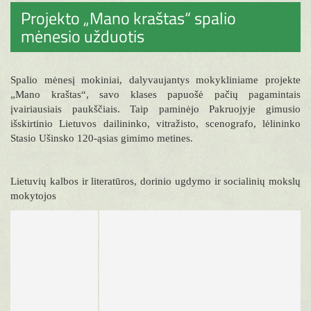
Projekto „Mano kraštas“ spalio
mėnesio užduotis
Spalio mėnesį mokiniai, dalyvaujantys mokykliniame projekte
„Mano kraštas“, savo klases papuošė pačių pagamintais
įvairiausiais paukščiais. Taip paminėjo Pakruojyje gimusio
išskirtinio Lietuvos dailininko, vitražisto, scenografo, lėlininko
Stasio Ušinsko 120-ąsias gimimo metines.
Lietuvių kalbos ir literatūros, dorinio ugdymo ir socialinių mokslų
mokytojos