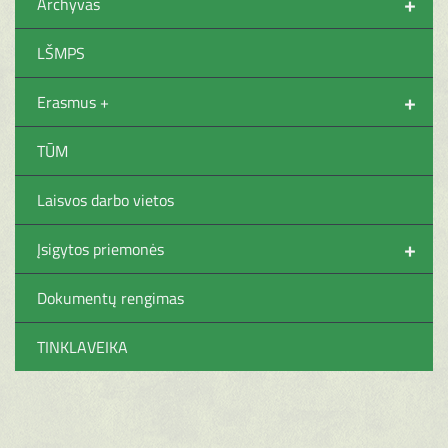
+
Archyvas
LŠMPS
+
Erasmus +
TŪM
Laisvos darbo vietos
+
Įsigytos priemonės
Dokumentų rengimas
TINKLAVEIKA