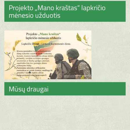
Projekto „Mano kraštas“ lapkričio
mėnesio užduotis
Mūsų draugai