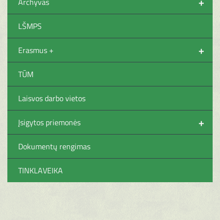
+
Archyvas
LŠMPS
+
Erasmus +
TŪM
Laisvos darbo vietos
+
Įsigytos priemonės
Dokumentų rengimas
TINKLAVEIKA