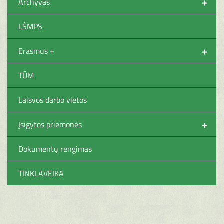
+
Archyvas
LŠMPS
+
Erasmus +
TŪM
Laisvos darbo vietos
+
Įsigytos priemonės
Dokumentų rengimas
TINKLAVEIKA