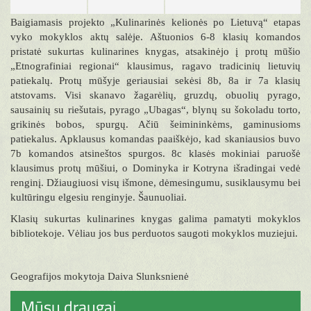
Baigiamasis projekto „Kulinarinės kelionės po Lietuvą“ etapas
vyko mokyklos aktų salėje. Aštuonios 6-8 klasių komandos
pristatė sukurtas kulinarines knygas, atsakinėjo į protų mūšio
„Etnografiniai regionai“ klausimus, ragavo tradicinių lietuvių
patiekalų. Protų mūšyje geriausiai sekėsi 8b, 8a ir 7a klasių
atstovams. Visi skanavo žagarėlių, gruzdų, obuolių pyrago,
sausainių su riešutais, pyrago „Ubagas“, blynų su šokoladu torto,
grikinės bobos, spurgų. Ačiū šeimininkėms, gaminusioms
patiekalus. Apklausus komandas paaiškėjo, kad skaniausios buvo
7b komandos atsineštos spurgos. 8c klasės mokiniai paruošė
klausimus protų mūšiui, o Dominyka ir Kotryna išradingai vedė
renginį. Džiaugiuosi visų išmone, dėmesingumu, susiklausymu bei
kultūringu elgesiu renginyje. Šaunuoliai.
Klasių sukurtas kulinarines knygas galima pamatyti mokyklos
bibliotekoje. Vėliau jos bus perduotos saugoti mokyklos muziejui.
Geografijos mokytoja Daiva Slunksnienė
Mūsų draugai