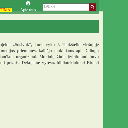
TIMAI
Apie mus
jekte „Susivok“, kuris vyko J. Paukštelio viešojoje
 medijos priemones, kalbėjo mokiniams apie žalingų
tančiam organizmui. Mokinių žinių įtvirtinimui buvo
oti prizais. Dėkojame vyresn. bibliotekininkei Birutei