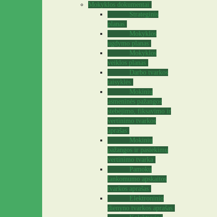
Mokyklos dokumentai
Strateginis
planas
Mokyklos
ugdymo planas
Mokyklos
veiklos planas
Darbo tvarkos
taisyklės
Mokinių
asmeninės pažangos
stebėjimo, fiksavimo ir
vertinimo tvarkos
aprašas
Mokinių
pažangos ir pasiekimų
vertinimo tvarka
Pamokų
lankomumo apskaitos
tvarkos aprašas
Elektroninio
dienyno tvarkos aprašas