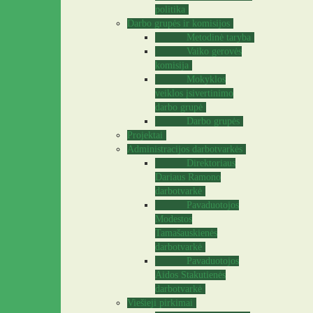
politika
Darbo grupės ir komisijos
Metodinė taryba
Vaiko gerovės
komisija
Mokyklos
veiklos įsivertinimo
darbo grupė
Darbo grupės
Projektai
Administracijos darbotvarkės
Direktoriaus
Dariaus Ramono
darbotvarkė
Pavaduotojos
Modestos
Tamašauskienės
darbotvarkė
Pavaduotojos
Aidos Stakutienės
darbotvarkė
Viešieji pirkimai