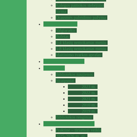
Kolegos pamokos stebėjimo
forma
Drausmės pažeidimo pažyma
Valgyklos meniu
Valgiaraštis
Bufetas
1-4 klasių nemokamas meniu
5-8 klasių nemokamas meniu
Maitinimo tvarkos aprašas
Sveikatos specialistė
Biblioteka
Bibliotekos naujienos
Straipsniai
2023 m.
2022 m.
2021 m.
2010 m.
2019 m.
Bibliotekos renginiai
Praktinė – tiriamoji veikla
Praktinė – tiriamoji veikla
2025-2026 m. m.