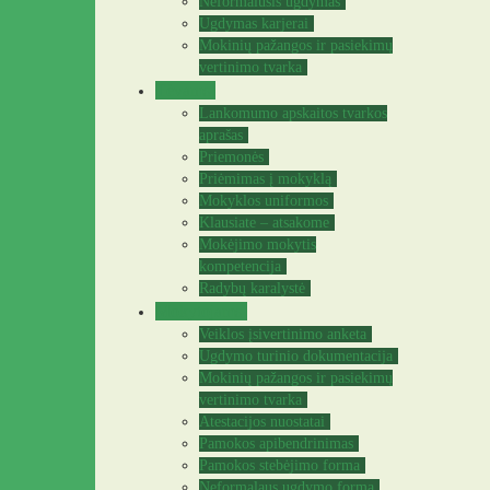
Neformalusis ugdymas
Ugdymas karjerai
Mokinių pažangos ir pasiekimų
vertinimo tvarka
Tėvams
Lankomumo apskaitos tvarkos
aprašas
Priemonės
Priėmimas į mokyklą
Mokyklos uniformos
Klausiate – atsakome
Mokėjimo mokytis
kompetencija
Radybų karalystė
Mokytojams
Veiklos įsivertinimo anketa
Ugdymo turinio dokumentacija
Mokinių pažangos ir pasiekimų
vertinimo tvarka
Atestacijos nuostatai
Pamokos apibendrinimas
Pamokos stebėjimo forma
Neformalaus ugdymo forma