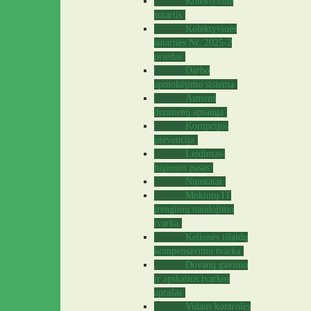
Kolektyvinė
sutartis
Kolektyvinės
sutarties Nr. 2025-2
priedas
Darbo
apmokėjimo sistema
Asmens
duomenų apsauga
Korupcijos
prevencija
Leidimas-
higienos pasas
Nuostatai
Mokinių IT
įrenginių naudojimo
tvarka
Kelionės išlaidų
kompensavimo tvarka
Dovanų gavimo
ir apskaitos tvarkos
aprašas
Vidaus kontrolės