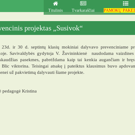
Titulinis
Tvarkaraščiai
PAMOKŲ PAKEI
vencinis projektas „Susivok“
 23d. ir 30 d. septintų klasių mokiniai dalyvavo prevenciniame pro
ekoje. Savivaldybės gydytoja V. Žuvininkienė naudodama vaizdines
 skaudžias pasekmes, pabrėždama kaip tai kenkia augančiam ir bręs
 Blic viktorina. Teisingai atsakę į pateiktus klausimus buvo apdovan
ienei už pakvietimą dalyvauti šiame projekte.
ė pedagogė Kristina