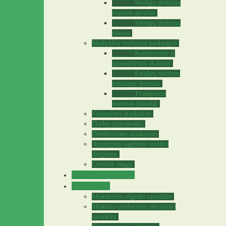
Viešųjų pirkimų
tvarkos aprašas
Viešųjų pirkimų
planas
Mokyklos viešosios paslaugos
Kopijavimo ir
spausdinimo įkainiai
Patalpų nuomos
paslaugų įkainiai
Transporto
nuomos įkainiai
Finansinės ataskaitos
Darbo užmokestis
Direktoriaus ataskaitos
Atnaujinto ugdymo turinio
diegimas
Civilinė sauga
Teisinė informacija
Mokiniams
Moksleivio elgesio taisyklės
Mokinio uniformos dėvėjimo
taisyklės