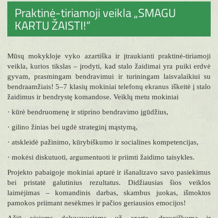
Praktinė-tiriamoji veikla „SMAGU
KARTU ŽAISTI!“
Mūsų mokykloje vyko azartiška ir įtraukianti praktinė-tiriamoji
veikla, kurios tikslas – įrodyti, kad stalo žaidimai yra puiki erdvė
gyvam, prasmingam bendravimui ir turiningam laisvalaikiui su
bendraamžiais! 5–7 klasių mokiniai telefonų ekranus iškeitė į stalo
žaidimus ir bendrystę komandose. Veiklų metu mokiniai
· kūrė bendruomenę ir stiprino bendravimo įgūdžius,
· gilino žinias bei ugdė strateginį mąstymą,
· atskleidė pažinimo, kūrybiškumo ir socialines kompetencijas,
· mokėsi diskutuoti, argumentuoti ir priimti žaidimo taisykles.
Projekto pabaigoje mokiniai aptarė ir išanalizavo savo pasiekimus
bei pristatė galutinius rezultatus. Didžiausias šios veiklos
laimėjimas – komandinis darbas, skambus juokas, išmoktos
pamokos priimant nesėkmes ir pačios geriausios emocijos!