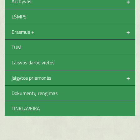
+
Archyvas
LŠMPS
+
Erasmus +
TŪM
Laisvos darbo vietos
+
Įsigytos priemonės
Dokumentų rengimas
TINKLAVEIKA