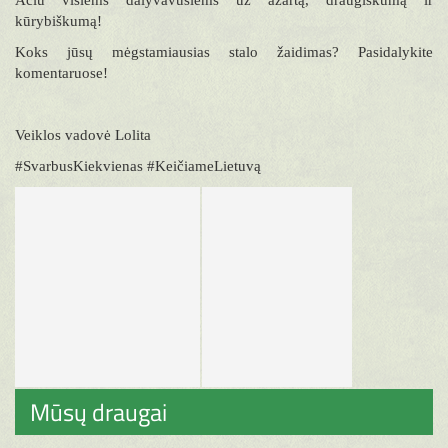
Ačiū visiems dalyvavusiems už azartą, draugiškumą ir
kūrybiškumą!
Koks jūsų mėgstamiausias stalo žaidimas? Pasidalykite
komentaruose!
Veiklos vadovė Lolita
#SvarbusKiekvienas #KeičiameLietuvą
Mūsų draugai