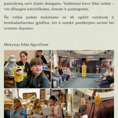
pasirodymą savo klasės draugams. Vaidinimai buvo šiltai sutikti –
visi džiaugėsi kūrybiškumu, išmone ir pastangomis.
Šis veikla padėjo mokiniams ne tik ugdyti vaizduotę ir
bendradarbiavimo įgūdžius, bet ir suteikė pasitikėjimo savimi bei
sceninio drąsumo.
Mokytoja Edita Ilgavičienė