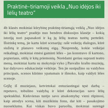
Praktinė-tiriamoji veikla „Nuo idėjos iki
lėlių teatro“
4b klasės mokiniai kūrybinę praktinę-tiriamąją veiklą „Nuo idėjos
iki lėlių teatro“ pradėjo nuo bendros diskusijos klasėje – kokią
istoriją nori papasakoti ir ką jų lėlių teatras turėtų perteikti.
Išsirinkę temą, jie kartu kūrė scenarijų: rašė veikėjų dialogus, kūrė
siužetą ir planavo veiksmų eigą. Nusprendę, kokie veikėjai
reikalingi, mokiniai ėmėsi gaminti lėles – jas konstravo iš kartono,
popieriaus, siūlų ir kitų priemonių. Norėdami geriau suprasti teatro
meną, mokiniai kartu su mokytoja vyko į Pasvalio krašto muziejų,
kur dalyvavo edukacinėje veikloje. Ten jie susipažino su vaidybos
principais, scenos kūrimo ypatumais ir išmoko, kaip valdyti lėles
scenoje.
Grįžę iš muziejaus, ketvirtokai entuziastingai tęsė darbą –
repetavo, tobulino vaidybą ir kūrė dekoracijas savo lėlių
spektakliui. Kiekvienas turėjo savo atsakomybę: vieni rūpinosi,
kaip atrodys scena, kiti muzikiniu fonu, dar kiti – pasakojimo
nuoseklumu. Kai viskas buvo paruošta, mokiniai surengė