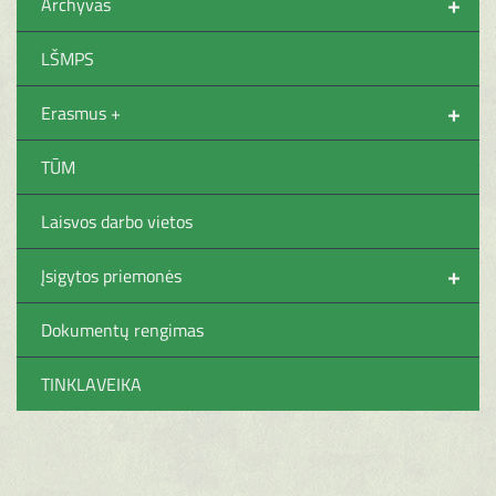
+
Archyvas
LŠMPS
+
Erasmus +
TŪM
Laisvos darbo vietos
+
Įsigytos priemonės
Dokumentų rengimas
TINKLAVEIKA