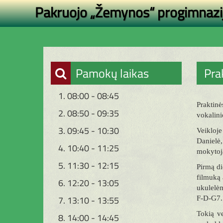
Pakruojo „Žemynos“ progimnazi
Pamokų laikas
Pra
1. 08:00 - 08:45
Praktinė
2. 08:50 - 09:35
vokalini
3. 09:45 - 10:30
Veikloje
Danielė
4. 10:40 - 11:25
mokytoj
5. 11:30 - 12:15
Pirmą di
filmuką 
6. 12:20 - 13:05
ukulelėm
7. 13:10 - 13:55
F-D-G7. 
Tokią ve
8. 14:00 - 14:45