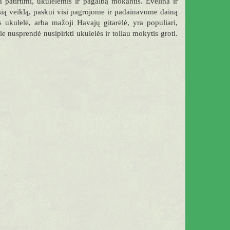
patirtimi, ukulelėmis ir pagalbą mokantis. Evelina ir
sią veiklą, paskui visi pagrojome ir padainavome dainą
kulelė, arba mažoji Havajų gitarėlė, yra populiari,
 nusprendė nusipirkti ukulelės ir toliau mokytis groti.