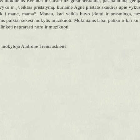
 mokinėms Evelinai ir Gustei už geranoriškumą, pasidalinimą gerąja 
vyko ir į veiklos pristatymą, kuriame Agnė pristatė skaidres apie vyku
ėk į mane, mama“. Manau, kad veikla buvo įdomi ir prasminga, nes u
s puikiai sekėsi mokytis muzikuoti. Mokiniams labai patiko ir kai kurie
linkėti neprarasti noro ir muzikuoti.
 mokytoja Audronė Treinauskienė