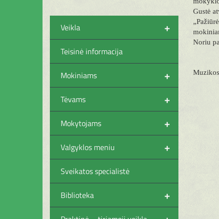
mokyklos
Gustė at
„Pažiūr
+
Veikla
mokiniam
Noriu pa
Teisinė informacija
+
Muzikos
Mokiniams
+
Tėvams
+
Mokytojams
+
Valgyklos meniu
Sveikatos specialistė
+
Biblioteka
+
Praktinė – tiriamoji veikla