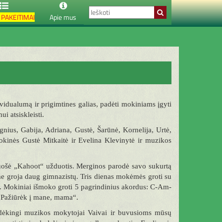
PAKEITIMAI
Apie mus
vidualumą ir prigimtines galias, padėti mokiniams įgyti
i atsiskleisti.
nius, Gabija, Adriana, Gustė, Šarūnė, Kornelija, Urtė,
kinės Gustė Mitkaitė ir Evelina Klevinytė ir muzikos
ruošė „Kahoot“ užduotis. Merginos parodė savo sukurtą
me groja daug gimnazistų. Tris dienas mokėmės groti su
. Mokiniai išmoko groti 5 pagrindinius akordus: C-Am-
 „Pažiūrėk į mane, mama“.
e dėkingi muzikos mokytojai Vaivai ir buvusioms mūsų