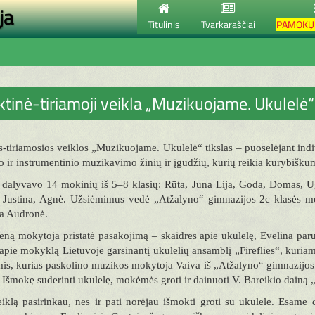
ja
Titulinis
Tvarkaraščiai
PAMOKŲ 
ktinė-tiriamoji veikla „Muzikuojame. Ukulelė“
s-tiriamosios veiklos „Muzikuojame. Ukulelė“ tikslas – puoselėjant indi
o ir instrumentinio muzikavimo žinių ir įgūdžių, kurių reikia kūrybiškumu
 dalyvavo 14 mokinių iš 5–8 klasių: Rūta, Juna Lija, Goda, Domas, Ug
, Justina, Agnė. Užsiėmimus vedė „Atžalyno“ gimnazijos 2c klasės mo
a Audronė.
eną mokytoja pristatė pasakojimą – skaidres apie ukulelę, Evelina pa
apie mokyklą Lietuvoje garsinantį ukulelių ansamblį „Fireflies“, kuria
is, kurias paskolino muzikos mokytoja Vaiva iš „Atžalyno“ gimnazijos
Išmokę suderinti ukulelę, mokėmės groti ir dainuoti V. Bareikio dainą
iklą pasirinkau, nes ir pati norėjau išmokti groti su ukulele. Esam