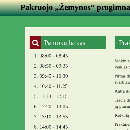
Pakruojo „Žemynos“ progimna
Pamokų laikas
Pra
1. 08:00 - 08:45
Mokiniai
2. 08:50 - 09:35
veiklas 
3. 09:45 - 10:30
Pirmą di
svarbiau
4. 10:40 - 11:25
Antrą di
5. 11:30 - 12:15
Trečią d
6. 12:20 - 13:05
jų prasm
Ketvirtą
7. 13:10 - 13:55
Praktin
8. 14:00 - 14:45