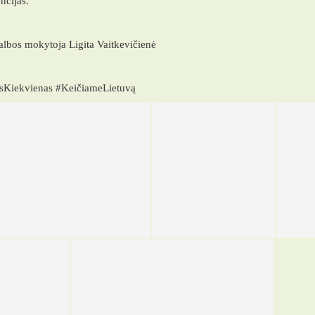
ncijas.
lbos mokytoja Ligita Vaitkevičienė
sKiekvienas #KeičiameLietuvą