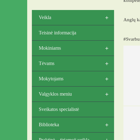
kompete
+
Veikla
Anglų ka
Teisinė informacija
#Svarbu
+
Mokiniams
+
Tėvams
+
Mokytojams
+
Valgyklos meniu
Sveikatos specialistė
+
Biblioteka
+
Praktinė – tiriamoji veikla