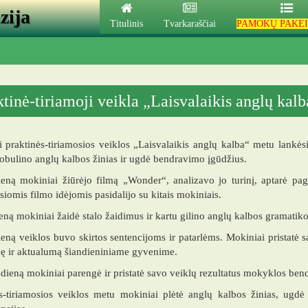
zija
Titulinis
Tvarkaraščiai
PAMOKŲ PAKEI
ktinė-tiriamoji veikla „Laisvalaikis anglų kalb
 praktinės-tiriamosios veiklos „Laisvalaikis anglų kalba“ metu lankė
tobulino anglų kalbos žinias ir ugdė bendravimo įgūdžius.
eną mokiniai žiūrėjo filmą „Wonder“, analizavo jo turinį, aptarė pag
siomis filmo idėjomis pasidalijo su kitais mokiniais.
eną mokiniai žaidė stalo žaidimus ir kartu gilino anglų kalbos gramatiko
ieną veiklos buvo skirtos sentencijoms ir patarlėms. Mokiniai pristatė sa
ę ir aktualumą šiandieniniame gyvenime.
 dieną mokiniai parengė ir pristatė savo veiklų rezultatus mokyklos be
ės-tiriamosios veiklos metu mokiniai plėtė anglų kalbos žinias, ug