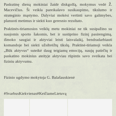
Paskutinę dieną mokiniai žaidė diskgolfą, mokymus vedė Ž.
Macevičius. Ši veikla pareikalavo susikaupimo, tikslumo ir
strateginio mąstymo. Dalyviai mokėsi vertinti savo galimybes,
planuoti metimus ir siekti kuo geresnio rezultato.
Praktinės-tiriamosios veiklų metu mokiniai ne tik susipažino su
naujomis sporto šakomis, bet ir sustiprino fizinį pasirengimą,
išmoko saugiai ir aktyviai leisti laisvalaikį, bendradarbiauti
komandoje bei siekti užsibrėžtų tikslų. Praktinė-tiriamoji veikla
„Būk aktyvus“ suteikė daug teigiamų emocijų, naujų patirčių ir
paskatino mokinius ateityje aktyviau rūpintis savo sveikata bei
fiziniu aktyvumu.
Fizinio ugdymo mokytoja G. Balašauskienė
#SvarbusKiekvienas#KeičiameLietuvą