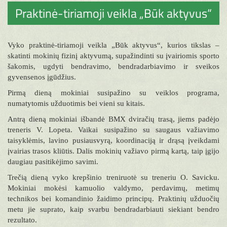
Praktinė-tiriamoji veikla „Būk aktyvus“
Vyko praktinė-tiriamoji veikla „Būk aktyvus“, kurios tikslas –
skatinti mokinių fizinį aktyvumą, supažindinti su įvairiomis sporto
šakomis, ugdyti bendravimo, bendradarbiavimo ir sveikos
gyvensenos įgūdžius.
Pirmą dieną mokiniai susipažino su veiklos programa,
numatytomis užduotimis bei vieni su kitais.
Antrą dieną mokiniai išbandė BMX dviračių trasą, jiems padėjo
treneris V. Lopeta. Vaikai susipažino su saugaus važiavimo
taisyklėmis, lavino pusiausvyrą, koordinaciją ir drąsą įveikdami
įvairias trasos kliūtis. Dalis mokinių važiavo pirmą kartą, taip įgijo
daugiau pasitikėjimo savimi.
Trečią dieną vyko krepšinio treniruotė su treneriu O. Savicku.
Mokiniai mokėsi kamuolio valdymo, perdavimų, metimų
technikos bei komandinio žaidimo principų. Praktinių užduočių
metu jie suprato, kaip svarbu bendradarbiauti siekiant bendro
rezultato.