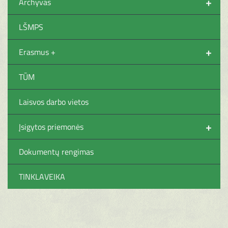
+
Archyvas
LŠMPS
+
Erasmus +
TŪM
Laisvos darbo vietos
+
Įsigytos priemonės
Dokumentų rengimas
TINKLAVEIKA