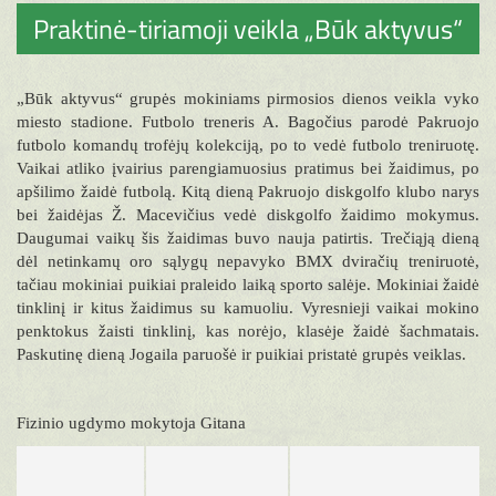
Praktinė-tiriamoji veikla „Būk aktyvus“
„Būk aktyvus“ grupės mokiniams pirmosios dienos veikla vyko
miesto stadione. Futbolo treneris A. Bagočius parodė Pakruojo
futbolo komandų trofėjų kolekciją, po to vedė futbolo treniruotę.
Vaikai atliko įvairius parengiamuosius pratimus bei žaidimus, po
apšilimo žaidė futbolą. Kitą dieną Pakruojo diskgolfo klubo narys
bei žaidėjas Ž. Macevičius vedė diskgolfo žaidimo mokymus.
Daugumai vaikų šis žaidimas buvo nauja patirtis. Trečiąją dieną
dėl netinkamų oro sąlygų nepavyko BMX dviračių treniruotė,
tačiau mokiniai puikiai praleido laiką sporto salėje. Mokiniai žaidė
tinklinį ir kitus žaidimus su kamuoliu. Vyresnieji vaikai mokino
penktokus žaisti tinklinį, kas norėjo, klasėje žaidė šachmatais.
Paskutinę dieną Jogaila paruošė ir puikiai pristatė grupės veiklas.
Fizinio ugdymo mokytoja Gitana