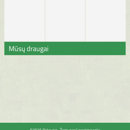
Mūsų draugai
©2026 Pakruojo „Žemynos“ progimnazija