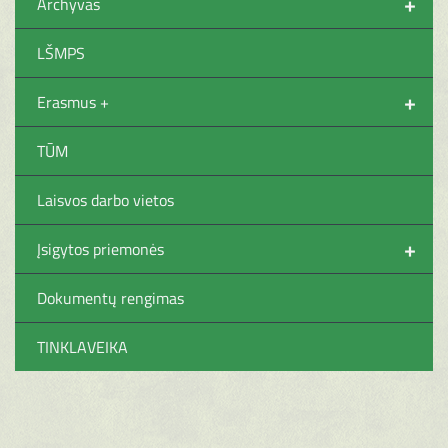
+
Archyvas
LŠMPS
+
Erasmus +
TŪM
Laisvos darbo vietos
+
Įsigytos priemonės
Dokumentų rengimas
TINKLAVEIKA