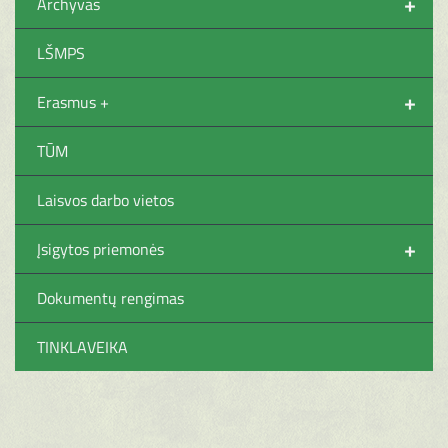
+
Archyvas
LŠMPS
+
Erasmus +
TŪM
Laisvos darbo vietos
+
Įsigytos priemonės
Dokumentų rengimas
TINKLAVEIKA