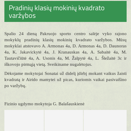
Pradinių klasių mokinių kvadrato
varžybos
Spalio 24 dieną Pakruojo sporto centro salėje vyko rajono
mokyklų pradinių klasių mokinių kvadrato varžybos. Mūsų
mokyklai atstovavo A. Armonas 4a, D. Armonas 4a, D. Daunoras
4a, K. Jakavickytė 4a, J. Kranauskas 4a, A. Sabaitė 4a, M.
Tautavičiūtė 4a, A. Usonis 4a, M. Žalpytė 4a, L. Šležaitė 3c ir
iškovojo pirmąją vietą. Sveikiname nugalėtojus.
Dėkojame mokytojai Sonatai už didelį įdirbį mokant vaikus žaisti
kvadratą ir Airido mamytei už picas, kuriomis vaikai pasivaišino
po varžybų.
Fizinio ugdymo mokytoja G. Balašauskienė