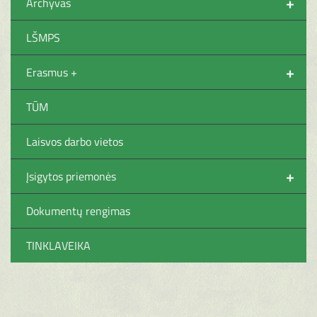
+
Archyvas
LŠMPS
+
Erasmus +
TŪM
Laisvos darbo vietos
+
Įsigytos priemonės
Dokumentų rengimas
TINKLAVEIKA