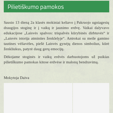
Pilietiškumo pamokos
Sausio 13 dieną 2a klasės mokiniai keliavo į Pakruojo ugniagesių
draugijos stoginę ir į vaikų ir jaunimo erdvę. Vaikai dalyvavo
edukacijose „Laisvės spalvos: trispalvės kūrybinės dirbtuvės“ ir
„Laisvės istorija atminties ženklelyje“. Antrokai su meile gamino
tautines vėliavėles, piešė Laisvės gynėjų dienos simbolius, kūrė
ženkliukus, patyrė daug gerų emocijų.
Dėkojame stoginės ir vaikų erdvės darbuotojoms už puikias
pilietiškumo pamokas kitose erdvėse ir malonų bendravimą.
Mokytoja Daiva