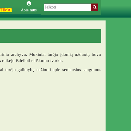
TIMAI
Apie mus
riniu archyvu. Mokiniai turėjo įdomią užduotį: buvo
 reikėjo išdėlioti eiliškumo tvarka.
i turėjo galimybę sužinoti apie seniausius saugomus