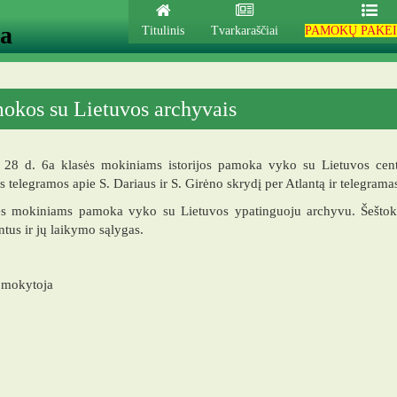
ja
Titulinis
Tvarkaraščiai
PAMOKŲ PAKEI
okos su Lietuvos archyvais
 28 d. 6a klasės mokiniams istorijos pamoka vyko su Lietuvos cent
os telegramos apie S. Dariaus ir S. Girėno skrydį per Atlantą ir telegramas
ės mokiniams pamoka vyko su Lietuvos ypatinguoju archyvu. Šeštoka
us ir jų laikymo sąlygas.
s mokytoja