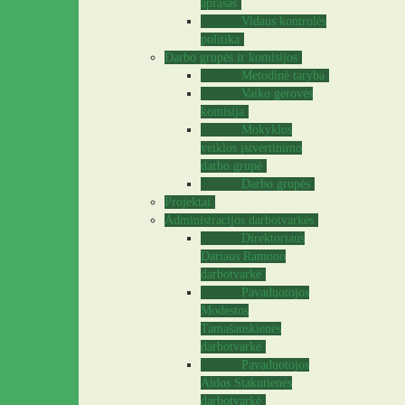
aprašas
Vidaus kontrolės
politika
Darbo grupės ir komisijos
Metodinė taryba
Vaiko gerovės
komisija
Mokyklos
veiklos įsivertinimo
darbo grupė
Darbo grupės
Projektai
Administracijos darbotvarkės
Direktoriaus
Dariaus Ramono
darbotvarkė
Pavaduotojos
Modestos
Tamašauskienės
darbotvarkė
Pavaduotojos
Aidos Stakutienės
darbotvarkė