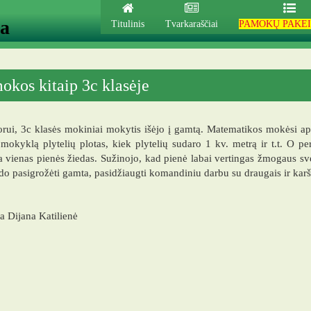
ja
Titulinis
Tvarkaraščiai
PAMOKŲ PAKEI
okos kitaip 3c klasėje
orui, 3c klasės mokiniai mokytis išėjo į gamtą. Matematikos mokėsi aps
 mokyklą plytelių plotas, kiek plytelių sudaro 1 kv. metrą ir t.t. O p
 vienas pienės žiedas. Sužinojo, kad pienė labai vertingas žmogaus s
eido pasigrožėti gamta, pasidžiaugti komandiniu darbu su draugais ir karš
 Dijana Katilienė