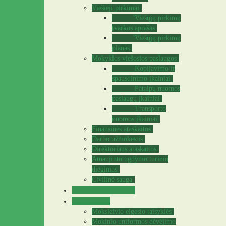
Viešieji pirkimai
Viešųjų pirkimų
tvarkos aprašas
Viešųjų pirkimų
planas
Mokyklos viešosios paslaugos
Kopijavimo ir
spausdinimo įkainiai
Patalpų nuomos
paslaugų įkainiai
Transporto
nuomos įkainiai
Finansinės ataskaitos
Darbo užmokestis
Direktoriaus ataskaitos
Atnaujinto ugdymo turinio
diegimas
Civilinė sauga
Teisinė informacija
Mokiniams
Moksleivio elgesio taisyklės
Mokinio uniformos dėvėjimo