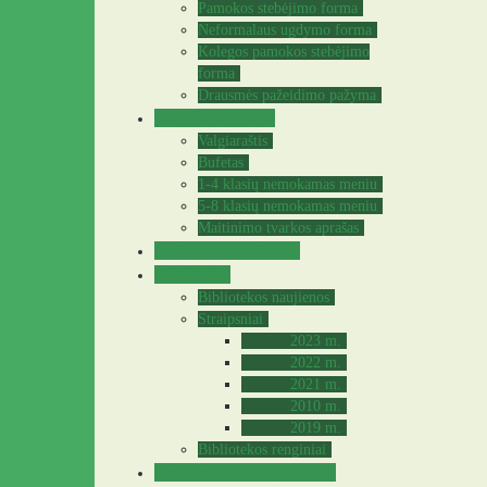
Pamokos stebėjimo forma
Neformalaus ugdymo forma
Kolegos pamokos stebėjimo
forma
Drausmės pažeidimo pažyma
Valgyklos meniu
Valgiaraštis
Bufetas
1-4 klasių nemokamas meniu
5-8 klasių nemokamas meniu
Maitinimo tvarkos aprašas
Sveikatos specialistė
Biblioteka
Bibliotekos naujienos
Straipsniai
2023 m.
2022 m.
2021 m.
2010 m.
2019 m.
Bibliotekos renginiai
Praktinė – tiriamoji veikla