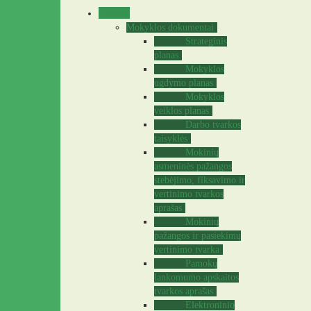
Veikla
Mokyklos dokumentai
Strateginis
planas
Mokyklos
ugdymo planas
Mokyklos
veiklos planas
Darbo tvarkos
taisyklės
Mokinių
asmeninės pažangos
stebėjimo, fiksavimo ir
vertinimo tvarkos
aprašas
Mokinių
pažangos ir pasiekimų
vertinimo tvarka
Pamokų
lankomumo apskaitos
tvarkos aprašas
Elektroninio