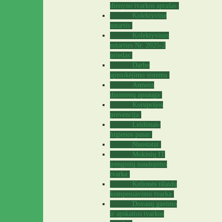
dienyno tvarkos aprašas
Kolektyvinė
sutartis
Kolektyvinės
sutarties Nr. 2025-2
priedas
Darbo
apmokėjimo sistema
Asmens
duomenų apsauga
Korupcijos
prevencija
Leidimas-
higienos pasas
Nuostatai
Mokinių IT
įrenginių naudojimo
tvarka
Kelionės išlaidų
kompensavimo tvarka
Dovanų gavimo
ir apskaitos tvarkos