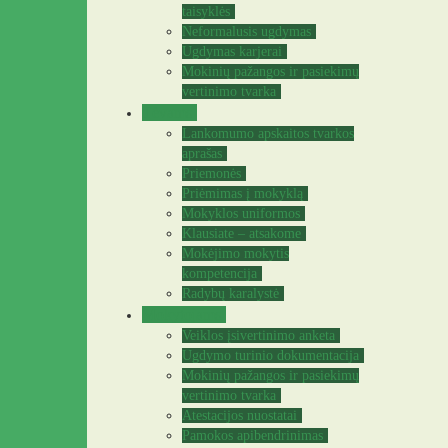
taisyklės
Neformalusis ugdymas
Ugdymas karjerai
Mokinių pažangos ir pasiekimų
vertinimo tvarka
Tėvams
Lankomumo apskaitos tvarkos
aprašas
Priemonės
Priėmimas į mokyklą
Mokyklos uniformos
Klausiate – atsakome
Mokėjimo mokytis
kompetencija
Radybų karalystė
Mokytojams
Veiklos įsivertinimo anketa
Ugdymo turinio dokumentacija
Mokinių pažangos ir pasiekimų
vertinimo tvarka
Atestacijos nuostatai
Pamokos apibendrinimas