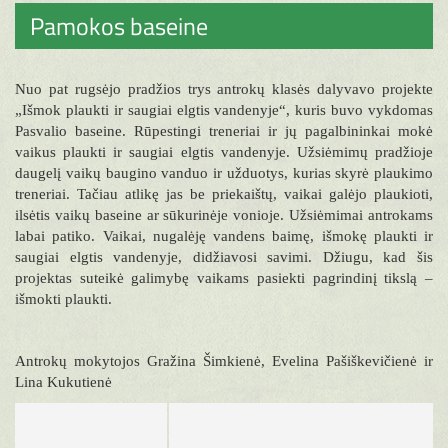
Pamokos baseine
Nuo pat rugsėjo pradžios trys antrokų klasės dalyvavo projekte
„Išmok plaukti ir saugiai elgtis vandenyje“, kuris buvo vykdomas
Pasvalio baseine. Rūpestingi treneriai ir jų pagalbininkai mokė
vaikus plaukti ir saugiai elgtis vandenyje. Užsiėmimų pradžioje
daugelį vaikų baugino vanduo ir užduotys, kurias skyrė plaukimo
treneriai. Tačiau atlikę jas be priekaištų, vaikai galėjo plaukioti,
ilsėtis vaikų baseine ar sūkurinėje vonioje. Užsiėmimai antrokams
labai patiko. Vaikai, nugalėję vandens baimę, išmokę plaukti ir
saugiai elgtis vandenyje, didžiavosi savimi. Džiugu, kad šis
projektas suteikė galimybę vaikams pasiekti pagrindinį tikslą –
išmokti plaukti.
Antrokų mokytojos Gražina Šimkienė, Evelina Pašiškevičienė ir
Lina Kukutienė