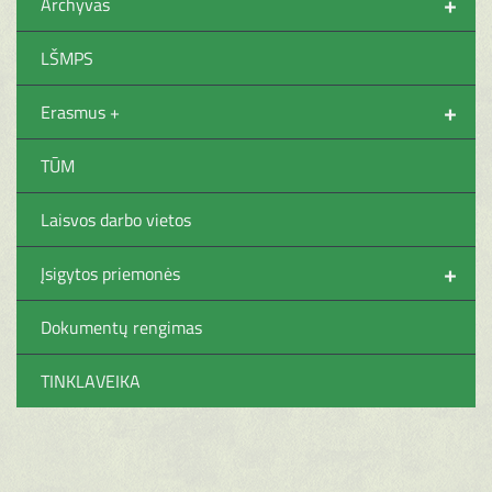
+
Archyvas
LŠMPS
+
Erasmus +
TŪM
Laisvos darbo vietos
+
Įsigytos priemonės
Dokumentų rengimas
TINKLAVEIKA