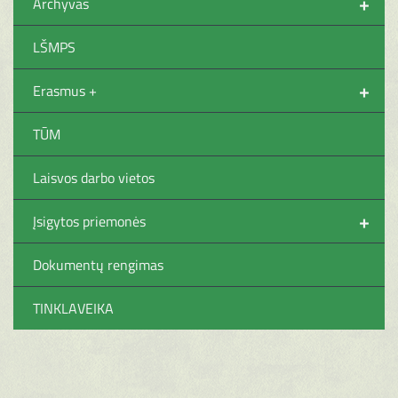
+
Archyvas
LŠMPS
+
Erasmus +
TŪM
Laisvos darbo vietos
+
Įsigytos priemonės
Dokumentų rengimas
TINKLAVEIKA