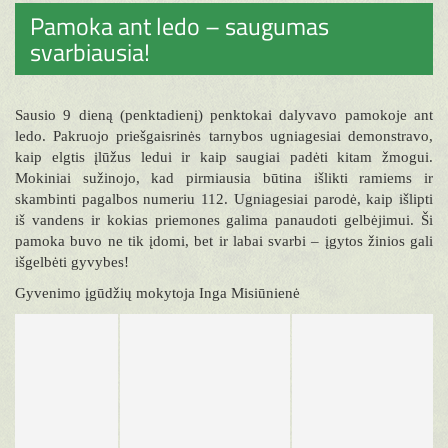
Pamoka ant ledo – saugumas
svarbiausia!
Sausio 9 dieną (penktadienį) penktokai dalyvavo pamokoje ant
ledo. Pakruojo priešgaisrinės tarnybos ugniagesiai demonstravo,
kaip elgtis įlūžus ledui ir kaip saugiai padėti kitam žmogui.
Mokiniai sužinojo, kad pirmiausia būtina išlikti ramiems ir
skambinti pagalbos numeriu 112. Ugniagesiai parodė, kaip išlipti
iš vandens ir kokias priemones galima panaudoti gelbėjimui. Ši
pamoka buvo ne tik įdomi, bet ir labai svarbi – įgytos žinios gali
išgelbėti gyvybes!
Gyvenimo įgūdžių mokytoja Inga Misiūnienė