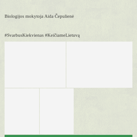
Biologijos mokytoja Aida Čepulienė
#SvarbusKiekvienas #KeičiameLietuvą