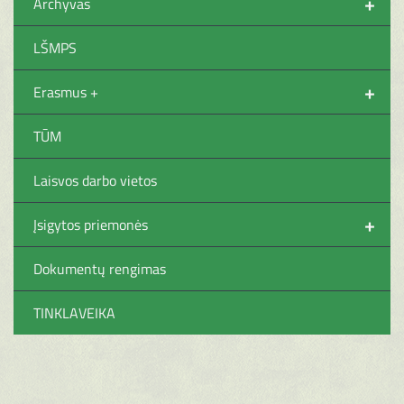
+
Archyvas
LŠMPS
+
Erasmus +
TŪM
Laisvos darbo vietos
+
Įsigytos priemonės
Dokumentų rengimas
TINKLAVEIKA