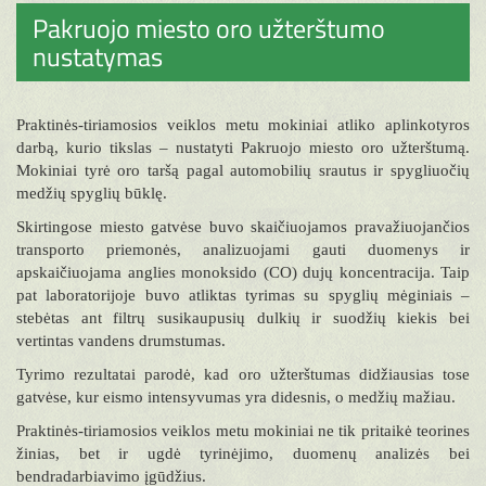
Pakruojo miesto oro užterštumo
nustatymas
Praktinės-tiriamosios veiklos metu mokiniai atliko aplinkotyros
darbą, kurio tikslas – nustatyti Pakruojo miesto oro užterštumą.
Mokiniai tyrė oro taršą pagal automobilių srautus ir spygliuočių
medžių spyglių būklę.
Skirtingose miesto gatvėse buvo skaičiuojamos pravažiuojančios
transporto priemonės, analizuojami gauti duomenys ir
apskaičiuojama anglies monoksido (CO) dujų koncentracija. Taip
pat laboratorijoje buvo atliktas tyrimas su spyglių mėginiais –
stebėtas ant filtrų susikaupusių dulkių ir suodžių kiekis bei
vertintas vandens drumstumas.
Tyrimo rezultatai parodė, kad oro užterštumas didžiausias tose
gatvėse, kur eismo intensyvumas yra didesnis, o medžių mažiau.
Praktinės-tiriamosios veiklos metu mokiniai ne tik pritaikė teorines
žinias, bet ir ugdė tyrinėjimo, duomenų analizės bei
bendradarbiavimo įgūdžius.