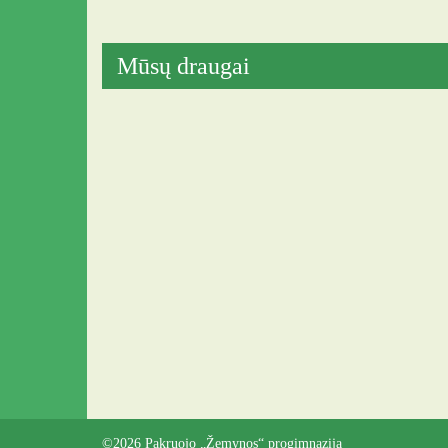
Mūsų draugai
©2026 Pakruojo „Žemynos“ progimnazija