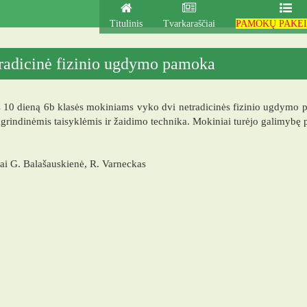
Titulinis
Tvarkaraščiai
PAMOKŲ PAKEI
radicinė fizinio ugdymo pamoka
10 dieną 6b klasės mokiniams vyko dvi netradicinės fizinio ugdymo pa
grindinėmis taisyklėmis ir žaidimo technika. Mokiniai turėjo galimybę p
i G. Balašauskienė, R. Varneckas