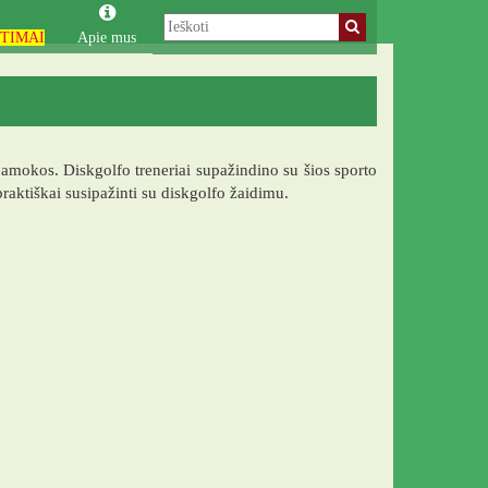
TIMAI
Apie mus
mokos. Diskgolfo treneriai supažindino su šios sporto
raktiškai susipažinti su diskgolfo žaidimu.