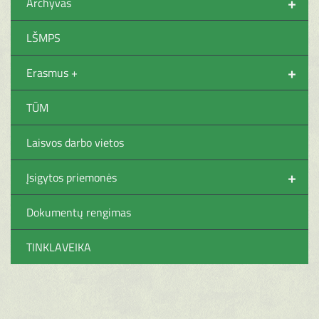
+
Archyvas
LŠMPS
+
Erasmus +
TŪM
Laisvos darbo vietos
+
Įsigytos priemonės
Dokumentų rengimas
TINKLAVEIKA