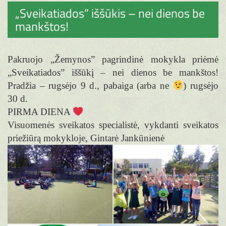
„Sveikatiados” iššūkis – nei dienos be
mankštos!
Pakruojo „Žemynos” pagrindinė mokykla priėmė
„Sveikatiados” iššūkį – nei dienos be mankštos!
Pradžia – rugsėjo 9 d., pabaiga (arba ne
) rugsėjo
30 d.
PIRMA DIENA
Visuomenės sveikatos specialistė, vykdanti sveikatos
priežiūrą mokykloje, Gintarė Jankūnienė