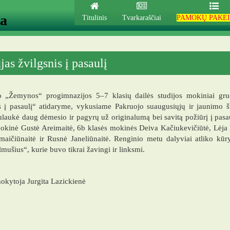
ja
Titulinis
Tvarkaraščiai
PAMOKŲ PAKEI
as žvilgsnis į pasaulį
o „Žemynos“ progimnazijos 5–7 klasių dailės studijos mokiniai gr
s į pasaulį“ atidaryme, vykusiame Pakruojo suaugusiųjų ir jaunimo šv
ulaukė daug dėmesio ir pagyrų už originalumą bei savitą požiūrį į pasau
okinė Gustė Areimaitė, 6b klasės mokinės Deiva Kačiukevičiūtė, Lėja 
aičiūnaitė ir Rusnė Janeliūnaitė. Renginio metu dalyviai atliko kūr
mušius“, kurie buvo tikrai žavingi ir linksmi.
okytoja Jurgita Lazickienė