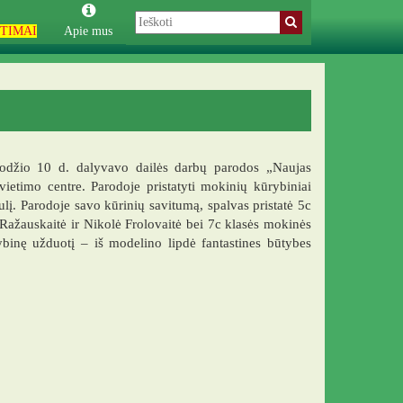
TIMAI
Apie mus
uodžio 10 d. dalyvavo dailės darbų parodos „Naujas
ietimo centre. Parodoje pristatyti mokinių kūrybiniai
lį. Parodoje savo kūrinių savitumą, spalvas pristatė 5c
Ražauskaitė ir Nikolė Frolovaitė bei 7c klasės mokinės
ybinę užduotį – iš modelino lipdė fantastines būtybes