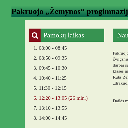
Pakruojo „Žemynos“ progimnazi
Pamokų laikas
Nauj
1. 08:00 - 08:45
Pakruoj
2. 08:50 - 09:35
žvilgsni
darbai s
3. 09:45 - 10:30
klasės m
Rūta Žem
4. 10:40 - 11:25
„drakuol
5. 11:30 - 12:15
6. 12:20 - 13:05 (26 min.)
Dailės m
7. 13:10 - 13:55
8. 14:00 - 14:45