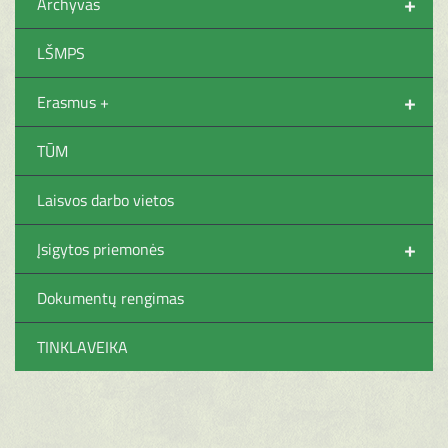
+
Archyvas
LŠMPS
+
Erasmus +
TŪM
Laisvos darbo vietos
+
Įsigytos priemonės
Dokumentų rengimas
TINKLAVEIKA