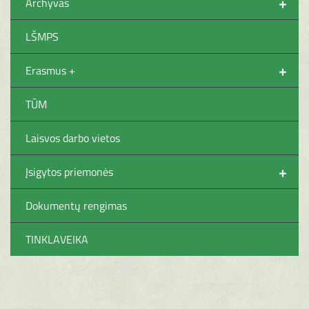
+
Archyvas
LŠMPS
+
Erasmus +
TŪM
Laisvos darbo vietos
+
Įsigytos priemonės
Dokumentų rengimas
TINKLAVEIKA