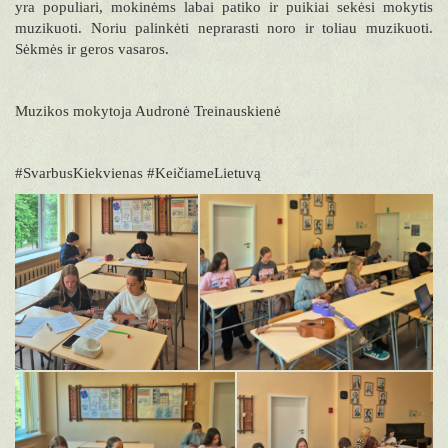
yra populiari, mokinėms labai patiko ir puikiai sekėsi mokytis
muzikuoti. Noriu palinkėti neprarasti noro ir toliau muzikuoti.
Sėkmės ir geros vasaros.
Muzikos mokytoja Audronė Treinauskienė
#SvarbusKiekvienas #KeičiameLietuvą