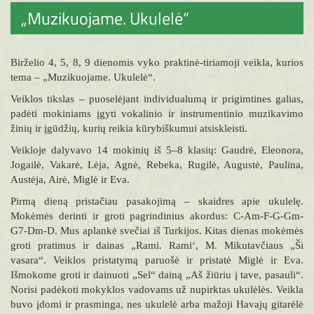
„Muzikuojame. Ukulelė“
Birželio 4, 5, 8, 9 dienomis vyko praktinė-tiriamoji veikla, kurios
tema – „Muzikuojame. Ukulelė“.
Veiklos tikslas – puoselėjant individualumą ir prigimtines galias,
padėti mokiniams įgyti vokalinio ir instrumentinio muzikavimo
žinių ir įgūdžių, kurių reikia kūrybiškumui atsiskleisti.
Veikloje dalyvavo 14 mokinių iš 5–8 klasių: Gaudrė, Eleonora,
Jogailė, Vakarė, Lėja, Agnė, Rebeka, Rugilė, Augustė, Paulina,
Austėja, Airė, Miglė ir Eva.
Pirmą dieną pristačiau pasakojimą – skaidres apie ukulelę.
Mokėmės derinti ir groti pagrindinius akordus: C-Am-F-G-Gm-
G7-Dm-D. Mus aplankė svečiai iš Turkijos. Kitas dienas mokėmės
groti pratimus ir dainas „Rami. Rami‘, M. Mikutavčiaus „Ši
vasara“. Veiklos pristatymą paruošė ir pristatė Miglė ir Eva.
Išmokome groti ir dainuoti „Sel“ dainą „Aš žiūriu į tave, pasauli“.
Norisi padėkoti mokyklos vadovams už nupirktas ukulėlės. Veikla
buvo įdomi ir prasminga, nes ukulelė arba mažoji Havajų gitarėlė