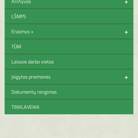
+
Archyvas
LŠMPS
+
Erasmus +
TŪM
Laisvos darbo vietos
+
Įsigytos priemonės
Dokumentų rengimas
TINKLAVEIKA