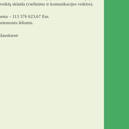
iklų sklaida (viešinimo ir komunikacijos veiklos).
suma – 113 376 623,67 Eur.
priemonės lėšomis.
ašauskienė