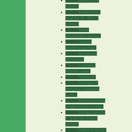
Kolektyvinė
sutartis
Kolektyvinės
sutarties Nr. 2025-2
priedas
Darbo
apmokėjimo sistema
Asmens
duomenų apsauga
Korupcijos
prevencija
Leidimas-
higienos pasas
Nuostatai
Mokinių IT
įrenginių naudojimo
tvarka
Kelionės išlaidų
kompensavimo tvarka
Dovanų gavimo
ir apskaitos tvarkos
aprašas
Vidaus kontrolės