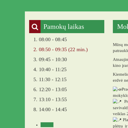
Pamokų laikas
Mok
1. 08:00 - 08:45
Mūsų mok
2. 08:50 - 09:35 (22 min.)
patraukl
3. 09:45 - 10:30
Atnaujin
kino įra
4. 10:40 - 11:25
Kiemelio
5. 11:30 - 12:15
erdvė ne
6. 12:20 - 13:05
Pra
mokyklos
7. 13:10 - 13:55
Pro
savival
8. 14:00 - 14:45
veiklas 
Pla
Veikla
plėtra i