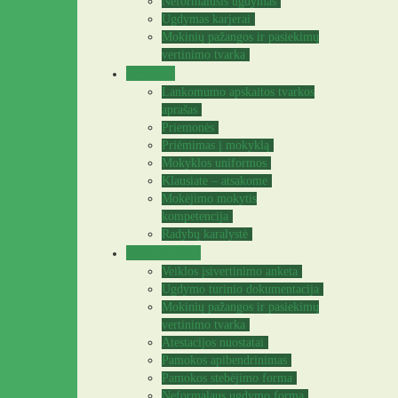
Neformalusis ugdymas
Ugdymas karjerai
Mokinių pažangos ir pasiekimų
vertinimo tvarka
Tėvams
Lankomumo apskaitos tvarkos
aprašas
Priemonės
Priėmimas į mokyklą
Mokyklos uniformos
Klausiate – atsakome
Mokėjimo mokytis
kompetencija
Radybų karalystė
Mokytojams
Veiklos įsivertinimo anketa
Ugdymo turinio dokumentacija
Mokinių pažangos ir pasiekimų
vertinimo tvarka
Atestacijos nuostatai
Pamokos apibendrinimas
Pamokos stebėjimo forma
Neformalaus ugdymo forma