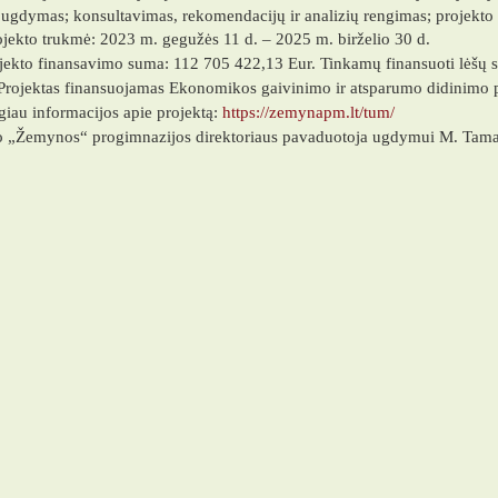
dymas; konsultavimas, rekomendacijų ir analizių rengimas; projekto ve
jekto trukmė: 2023 m. gegužės 11 d. – 2025 m. birželio 30 d.
jekto finansavimo suma: 112 705 422,13 Eur. Tinkamų finansuoti lėšų 
rojektas finansuojamas Ekonomikos gaivinimo ir atsparumo didinimo 
iau informacijos apie projektą:
https://zemynapm.lt/tum/
o „Žemynos“ progimnazijos direktoriaus pavaduotoja ugdymui M. Tam