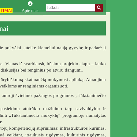
TIMAI
Apie mus
nai
 pokyčiai suteikė kiemeliui naują gyvybę ir padarė jį
e. Vienas iš svarbiausių būsimų projekto etapų – lauko
 diskusijas bei renginius po atviru dangumi.
r kūrybiškumą skatinančią mokymosi aplinką. Atnaujinta
 veikloms ar renginiams organizuoti.
a antroji švietimo pažangos programos „Tūkstantmečio
siekimų atotrūkio mažinimo tarp savivaldybių ir
ndinti „Tūkstantmečio mokyklų“ programoje numatytas
e.
jų kompetencijų stiprinimas; infrastruktūros kūrimas,
ystė veikiant, įtraukusis ugdymas, kultūrinis ugdymas,