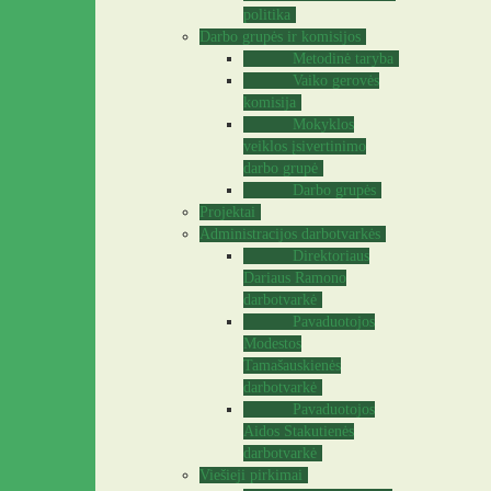
politika
Darbo grupės ir komisijos
Metodinė taryba
Vaiko gerovės
komisija
Mokyklos
veiklos įsivertinimo
darbo grupė
Darbo grupės
Projektai
Administracijos darbotvarkės
Direktoriaus
Dariaus Ramono
darbotvarkė
Pavaduotojos
Modestos
Tamašauskienės
darbotvarkė
Pavaduotojos
Aidos Stakutienės
darbotvarkė
Viešieji pirkimai