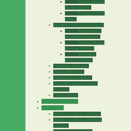
Viešųjų pirkimų
tvarkos aprašas
Viešųjų pirkimų
planas
Mokyklos viešosios paslaugos
Kopijavimo ir
spausdinimo įkainiai
Patalpų nuomos
paslaugų įkainiai
Transporto
nuomos įkainiai
Finansinės ataskaitos
Darbo užmokestis
Direktoriaus ataskaitos
Atnaujinto ugdymo turinio
diegimas
Civilinė sauga
Teisinė informacija
Mokiniams
Moksleivio elgesio taisyklės
Mokinio uniformos dėvėjimo
taisyklės