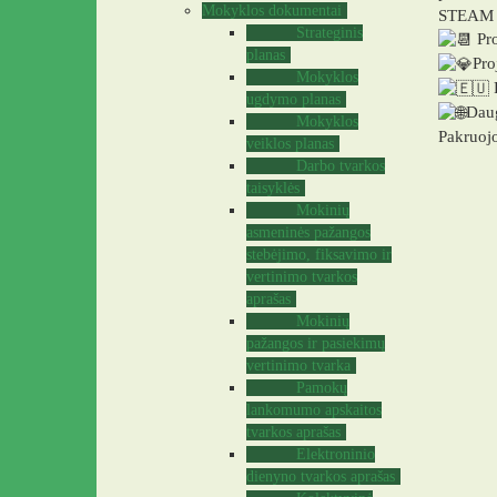
Mokyklos dokumentai
STEAM ug
Strateginis
Pro
planas
Pro
Mokyklos
P
ugdymo planas
Daug
Mokyklos
Pakruoj
veiklos planas
Darbo tvarkos
taisyklės
Mokinių
asmeninės pažangos
stebėjimo, fiksavimo ir
vertinimo tvarkos
aprašas
Mokinių
pažangos ir pasiekimų
vertinimo tvarka
Pamokų
lankomumo apskaitos
tvarkos aprašas
Elektroninio
dienyno tvarkos aprašas