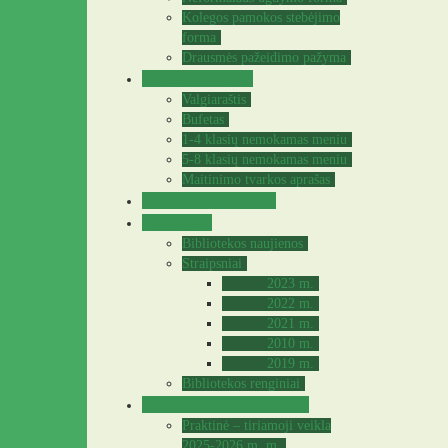
Kolegos pamokos stebėjimo
forma
Drausmės pažeidimo pažyma
Valgyklos meniu
Valgiaraštis
Bufetas
1-4 klasių nemokamas meniu
5-8 klasių nemokamas meniu
Maitinimo tvarkos aprašas
Sveikatos specialistė
Biblioteka
Bibliotekos naujienos
Straipsniai
2023 m.
2022 m.
2021 m.
2010 m.
2019 m.
Bibliotekos renginiai
Praktinė – tiriamoji veikla
Praktinė – tiriamoji veikla
2025-2026 m. m.