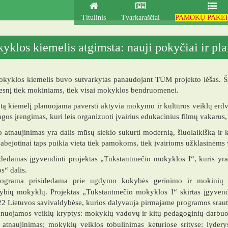
Titulinis
Tvarkaraščiai
PAMOKŲ PAKEI
yklos kiemelis atgimsta: nauji pokyčiai ir pla
yklos kiemelis buvo sutvarkytas panaudojant TŪM projekto lėšas. Šie
esnį tiek mokiniams, tiek visai mokyklos bendruomenei.
tą kiemelį planuojama paversti aktyvia mokymo ir kultūros veiklų erdv
ngos įrengimas, kuri leis organizuoti įvairius edukacinius filmų vakarus,
 atnaujinimas yra dalis mūsų siekio sukurti modernią, šiuolaikišką i
abejotinai taps puikia vieta tiek pamokoms, tiek įvairioms užklasinėms
dedamas įgyvendinti projektas „Tūkstantmečio mokyklos I“, kuris yr
“ dalis.
grama prisidedama prie ugdymo kokybės gerinimo ir mokinių pa
dybių mokyklų. Projektas „Tūkstantmečio mokyklos I“ skirtas įgyve
22 Lietuvos savivaldybėse, kurios dalyvauja pirmajame programos sraut
nuojamos veiklų kryptys: mokyklų vadovų ir kitų pedagoginių darbuoto
r atnaujinimas; mokyklų veiklos tobulinimas keturiose srityse: lyder