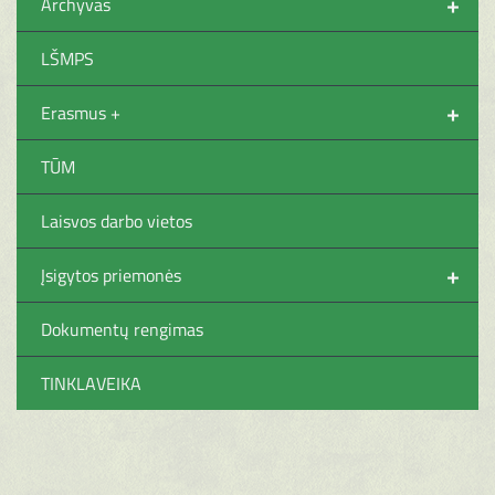
+
Archyvas
LŠMPS
+
Erasmus +
TŪM
Laisvos darbo vietos
+
Įsigytos priemonės
Dokumentų rengimas
TINKLAVEIKA