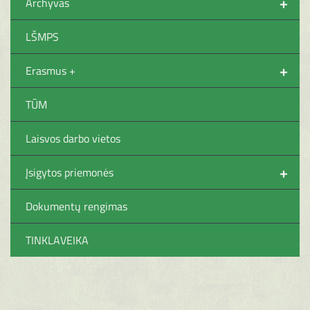
+
Archyvas
LŠMPS
+
Erasmus +
TŪM
Laisvos darbo vietos
+
Įsigytos priemonės
Dokumentų rengimas
TINKLAVEIKA