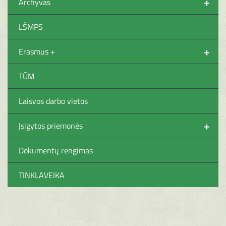
+
Archyvas
LŠMPS
+
Erasmus +
TŪM
Laisvos darbo vietos
+
Įsigytos priemonės
Dokumentų rengimas
TINKLAVEIKA