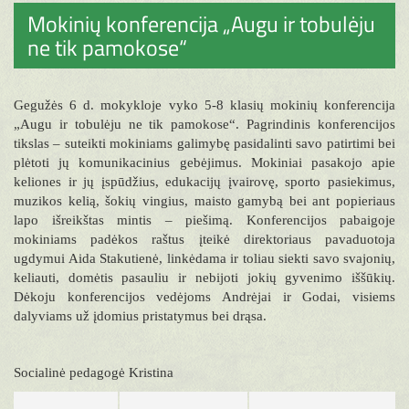
Mokinių konferencija „Augu ir tobulėju
ne tik pamokose“
Gegužės 6 d. mokykloje vyko 5-8 klasių mokinių konferencija
„Augu ir tobulėju ne tik pamokose“. Pagrindinis konferencijos
tikslas – suteikti mokiniams galimybę pasidalinti savo patirtimi bei
plėtoti jų komunikacinius gebėjimus. Mokiniai pasakojo apie
keliones ir jų įspūdžius, edukacijų įvairovę, sporto pasiekimus,
muzikos kelią, šokių vingius, maisto gamybą bei ant popieriaus
lapo išreikštas mintis – piešimą. Konferencijos pabaigoje
mokiniams padėkos raštus įteikė direktoriaus pavaduotoja
ugdymui Aida Stakutienė, linkėdama ir toliau siekti savo svajonių,
keliauti, domėtis pasauliu ir nebijoti jokių gyvenimo iššūkių.
Dėkoju konferencijos vedėjoms Andrėjai ir Godai, visiems
dalyviams už įdomius pristatymus bei drąsa.
Socialinė pedagogė Kristina