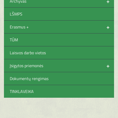
+
Archyvas
LŠMPS
+
Erasmus +
TŪM
Laisvos darbo vietos
+
Įsigytos priemonės
Dokumentų rengimas
TINKLAVEIKA