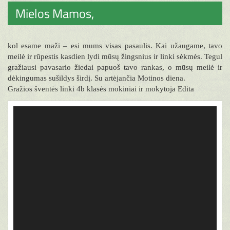
Mielos Mamos,
kol esame maži – esi mums visas pasaulis. Kai užaugame, tavo
meilė ir rūpestis kasdien lydi mūsų žingsnius ir linki sėkmės. Tegul
gražiausi pavasario žiedai papuoš tavo rankas, o mūsų meilė ir
dėkingumas sušildys širdį. Su artėjančia Motinos diena.
Gražios šventės linki 4b klasės mokiniai ir mokytoja Edita
Video
grotuvas