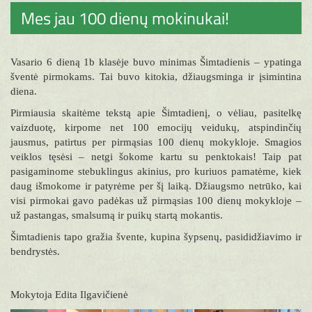
Mes jau 100 dienų mokinukai!
Vasario 6 dieną 1b klasėje buvo minimas Šimtadienis – ypatinga
šventė pirmokams. Tai buvo kitokia, džiaugsminga ir įsimintina
diena.
Pirmiausia skaitėme tekstą apie Šimtadienį, o vėliau, pasitelkę
vaizduotę, kirpome net 100 emocijų veidukų, atspindinčių
jausmus, patirtus per pirmąsias 100 dienų mokykloje. Smagios
veiklos tęsėsi – netgi šokome kartu su penktokais! Taip pat
pasigaminome stebuklingus akinius, pro kuriuos pamatėme, kiek
daug išmokome ir patyrėme per šį laiką. Džiaugsmo netrūko, kai
visi pirmokai gavo padėkas už pirmąsias 100 dienų mokykloje –
už pastangas, smalsumą ir puikų startą mokantis.
Šimtadienis tapo gražia švente, kupina šypsenų, pasididžiavimo ir
bendrystės.
Mokytoja Edita Ilgavičienė