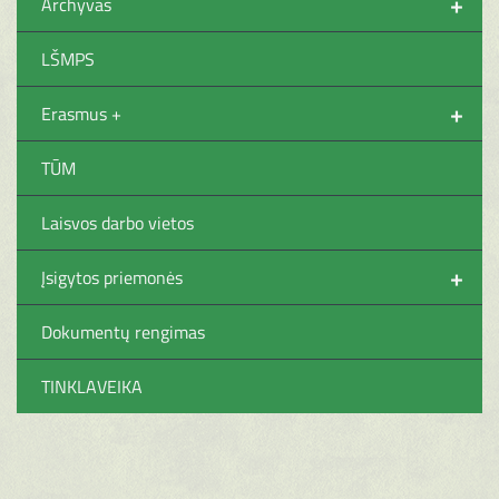
+
Archyvas
LŠMPS
+
Erasmus +
TŪM
Laisvos darbo vietos
+
Įsigytos priemonės
Dokumentų rengimas
TINKLAVEIKA