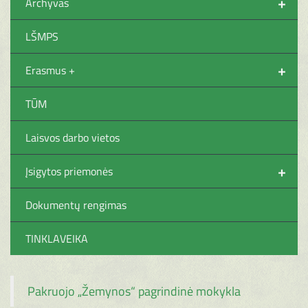
+
Archyvas
LŠMPS
+
Erasmus +
TŪM
Laisvos darbo vietos
+
Įsigytos priemonės
Dokumentų rengimas
TINKLAVEIKA
Pakruojo „Žemynos“ pagrindinė mokykla