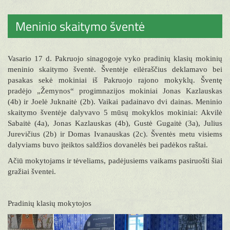
Meninio skaitymo šventė
Vasario 17 d. Pakruojo sinagogoje vyko pradinių klasių mokinių
meninio skaitymo šventė. Šventėje eilėraščius deklamavo bei
pasakas sekė mokiniai iš Pakruojo rajono mokyklų. Šventę
pradėjo „Žemynos“ progimnazijos mokiniai Jonas Kazlauskas
(4b) ir Joelė Juknaitė (2b). Vaikai padainavo dvi dainas. Meninio
skaitymo šventėje dalyvavo 5 mūsų mokyklos mokiniai: Akvilė
Sabaitė (4a), Jonas Kazlauskas (4b), Gustė Gugaitė (3a), Julius
Jurevičius (2b) ir Domas Ivanauskas (2c). Šventės metu visiems
dalyviams buvo įteiktos saldžios dovanėlės bei padėkos raštai.
Ačiū mokytojams ir tėveliams, padėjusiems vaikams pasiruošti šiai
gražiai šventei.
Pradinių klasių mokytojos