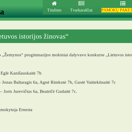
ja
Titulinis
Tvarkaraščiai
PAMOKŲ PAKEI
etuvos istorijos žinovas“
 „Žemynos“ progimnazijos mokiniai dalyvavo konkurse „Lietuvos istor
– Eglė Kanišauskaitė 7b
 – Jonas Baltaragis 6a, Agnė Rimkutė 7b, Gustė Vaitiekūnaitė 7c
 – Joris Jurevičius 6a, Beatričė Gudaitė 7c.
s mokytoja Ernesta