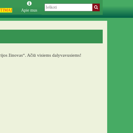
TIMAI
Apie mus
ijos žinovas“. Ačiū visiems dalyvavusiems!