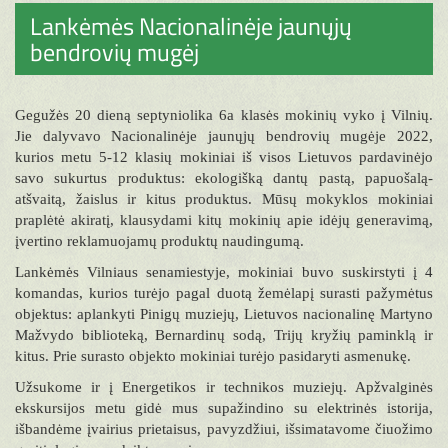
Lankėmės Nacionalinėje jaunųjų
bendrovių mugėj
Gegužės 20 dieną septyniolika 6a klasės mokinių vyko į Vilnių.
Jie dalyvavo Nacionalinėje jaunųjų bendrovių mugėje 2022,
kurios metu 5-12 klasių mokiniai iš visos Lietuvos pardavinėjo
savo sukurtus produktus: ekologišką dantų pastą, papuošalą-
atšvaitą, žaislus ir kitus produktus. Mūsų mokyklos mokiniai
praplėtė akiratį, klausydami kitų mokinių apie idėjų generavimą,
įvertino reklamuojamų produktų naudingumą.
Lankėmės Vilniaus senamiestyje, mokiniai buvo suskirstyti į 4
komandas, kurios turėjo pagal duotą žemėlapį surasti pažymėtus
objektus: aplankyti Pinigų muziejų, Lietuvos nacionalinę Martyno
Mažvydo biblioteką, Bernardinų sodą, Trijų kryžių paminklą ir
kitus. Prie surasto objekto mokiniai turėjo pasidaryti asmenukę.
Užsukome ir į Energetikos ir technikos muziejų. Apžvalginės
ekskursijos metu gidė mus supažindino su elektrinės istorija,
išbandėme įvairius prietaisus, pavyzdžiui, išsimatavome čiuožimo