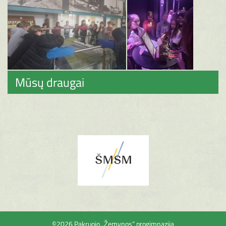
Mūsų draugai
©2026 Pakruojo „Žemynos“ progimnazija