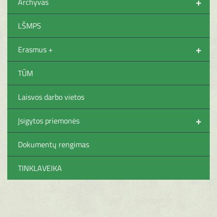
+
Archyvas
LŠMPS
+
Erasmus +
TŪM
Laisvos darbo vietos
+
Įsigytos priemonės
Dokumentų rengimas
TINKLAVEIKA