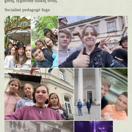
greitį, lyginome daiktų svorį.
Socialinė pedagogė Inga