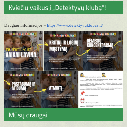
Kviečiu vaikus į „Detektyvų klubą“!
Daugiau informacijos –
https://www.detektyvuklubas.lt/
Mūsų draugai