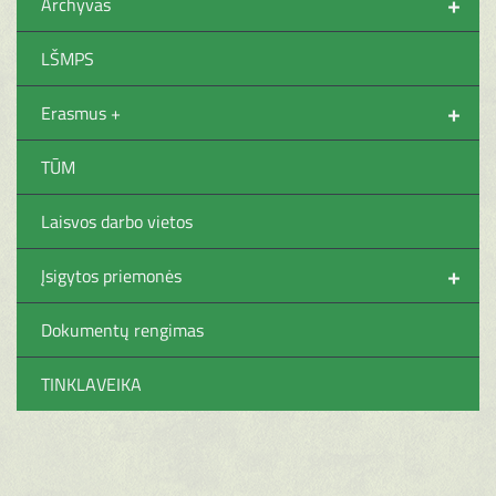
+
Archyvas
LŠMPS
+
Erasmus +
TŪM
Laisvos darbo vietos
+
Įsigytos priemonės
Dokumentų rengimas
TINKLAVEIKA