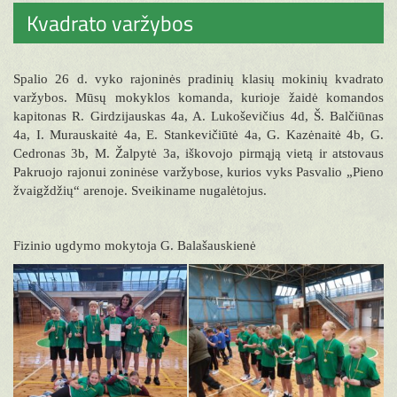
Kvadrato varžybos
Spalio 26 d. vyko rajoninės pradinių klasių mokinių kvadrato
varžybos. Mūsų mokyklos komanda, kurioje žaidė komandos
kapitonas R. Girdzijauskas 4a, A. Lukoševičius 4d, Š. Balčiūnas
4a, I. Murauskaitė 4a, E. Stankevičiūtė 4a, G. Kazėnaitė 4b, G.
Cedronas 3b, M. Žalpytė 3a, iškovojo pirmąją vietą ir atstovaus
Pakruojo rajonui zoninėse varžybose, kurios vyks Pasvalio „Pieno
žvaigždžių“ arenoje. Sveikiname nugalėtojus.
Fizinio ugdymo mokytoja G. Balašauskienė