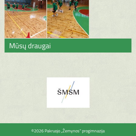
Mūsų draugai
©2026 Pakruojo „Žemynos“ progimnazija