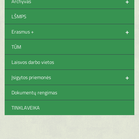
+
Archyvas
LŠMPS
+
Erasmus +
TŪM
Laisvos darbo vietos
+
Įsigytos priemonės
Dokumentų rengimas
TINKLAVEIKA