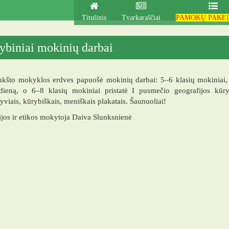
Titulinis
Tvarkaraščiai
PAMOKŲ PAKEI
ybiniai mokinių darbai
kšto mokyklos erdves papuošė mokinių darbai: 5–6 klasių mokiniai, la
dieną, o 6–8 klasių mokiniai pristatė I pusmečio geografijos kūryb
yviais, kūrybiškais, meniškais plakatais. Šaunuoliai!
jos ir etikos mokytoja Daiva Slunksnienė