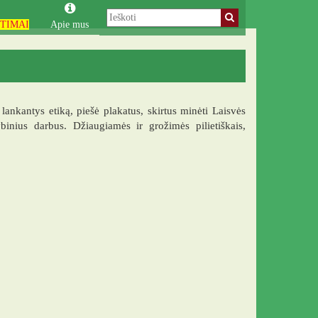
TIMAI
Apie mus
nkantys etiką, piešė plakatus, skirtus minėti Laisvės
inius darbus. Džiaugiamės ir grožimės pilietiškais,