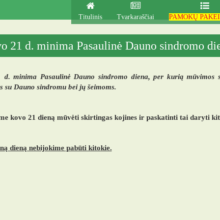
Titulinis
Tvarkaraščiai
PAMOKŲ PAKEI
o 21 d. minima Pasaulinė Dauno sindromo di
 d. minima Pasaulinė Dauno sindromo diena, per kurią mūvimos skir
 su Dauno sindromu bei jų šeimoms.
e kovo 21 dieną mūvėti skirtingas kojines ir paskatinti tai daryti ki
ną dieną nebijokime pabūti kitokie.