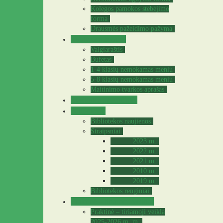
Kolegos pamokos stebėjimo
forma
Drausmės pažeidimo pažyma
Valgyklos meniu
Valgiaraštis
Bufetas
1-4 klasių nemokamas meniu
5-8 klasių nemokamas meniu
Maitinimo tvarkos aprašas
Sveikatos specialistė
Biblioteka
Bibliotekos naujienos
Straipsniai
2023 m.
2022 m.
2021 m.
2010 m.
2019 m.
Bibliotekos renginiai
Praktinė – tiriamoji veikla
Praktinė – tiriamoji veikla
2025-2026 m. m.