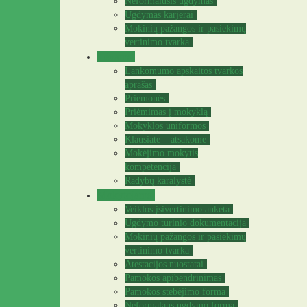
Neformalusis ugdymas
Ugdymas karjerai
Mokinių pažangos ir pasiekimų
vertinimo tvarka
Tėvams
Lankomumo apskaitos tvarkos
aprašas
Priemonės
Priėmimas į mokyklą
Mokyklos uniformos
Klausiate – atsakome
Mokėjimo mokytis
kompetencija
Radybų karalystė
Mokytojams
Veiklos įsivertinimo anketa
Ugdymo turinio dokumentacija
Mokinių pažangos ir pasiekimų
vertinimo tvarka
Atestacijos nuostatai
Pamokos apibendrinimas
Pamokos stebėjimo forma
Neformalaus ugdymo forma