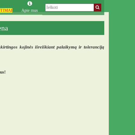
TIMAI
Apie mus
ena
tingos kojinės išreiškiant palaikymą ir toleranciją
tus
!