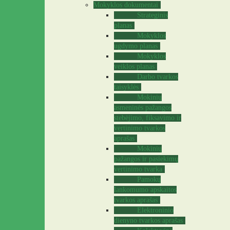
Mokyklos dokumentai
Strateginis
planas
Mokyklos
ugdymo planas
Mokyklos
veiklos planas
Darbo tvarkos
taisyklės
Mokinių
asmeninės pažangos
stebėjimo, fiksavimo ir
vertinimo tvarkos
aprašas
Mokinių
pažangos ir pasiekimų
vertinimo tvarka
Pamokų
lankomumo apskaitos
tvarkos aprašas
Elektroninio
dienyno tvarkos aprašas