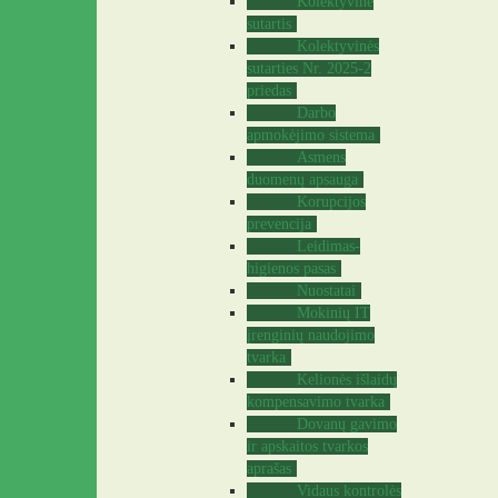
Kolektyvinė
sutartis
Kolektyvinės
sutarties Nr. 2025-2
priedas
Darbo
apmokėjimo sistema
Asmens
duomenų apsauga
Korupcijos
prevencija
Leidimas-
higienos pasas
Nuostatai
Mokinių IT
įrenginių naudojimo
tvarka
Kelionės išlaidų
kompensavimo tvarka
Dovanų gavimo
ir apskaitos tvarkos
aprašas
Vidaus kontrolės