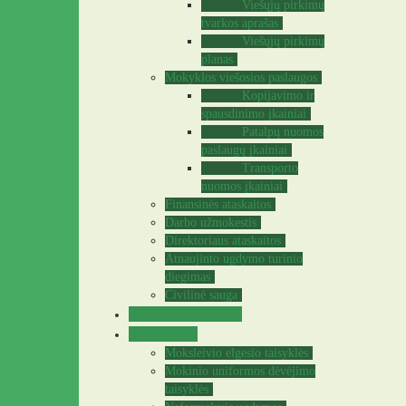
Viešųjų pirkimų
tvarkos aprašas
Viešųjų pirkimų
planas
Mokyklos viešosios paslaugos
Kopijavimo ir
spausdinimo įkainiai
Patalpų nuomos
paslaugų įkainiai
Transporto
nuomos įkainiai
Finansinės ataskaitos
Darbo užmokestis
Direktoriaus ataskaitos
Atnaujinto ugdymo turinio
diegimas
Civilinė sauga
Teisinė informacija
Mokiniams
Moksleivio elgesio taisyklės
Mokinio uniformos dėvėjimo
taisyklės