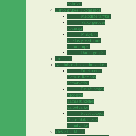
politika
Darbo grupės ir komisijos
Metodinė taryba
Vaiko gerovės
komisija
Mokyklos
veiklos įsivertinimo
darbo grupė
Darbo grupės
Projektai
Administracijos darbotvarkės
Direktoriaus
Dariaus Ramono
darbotvarkė
Pavaduotojos
Modestos
Tamašauskienės
darbotvarkė
Pavaduotojos
Aidos Stakutienės
darbotvarkė
Viešieji pirkimai