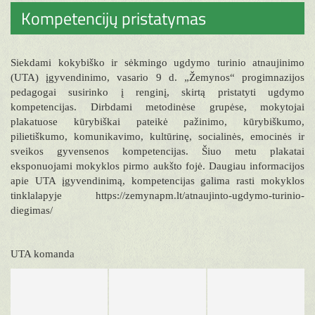
Kompetencijų pristatymas
Siekdami kokybiško ir sėkmingo ugdymo turinio atnaujinimo
(UTA) įgyvendinimo, vasario 9 d. „Žemynos“ progimnazijos
pedagogai susirinko į renginį, skirtą pristatyti ugdymo
kompetencijas. Dirbdami metodinėse grupėse, mokytojai
plakatuose kūrybiškai pateikė pažinimo, kūrybiškumo,
pilietiškumo, komunikavimo, kultūrinę, socialinės, emocinės ir
sveikos gyvensenos kompetencijas. Šiuo metu plakatai
eksponuojami mokyklos pirmo aukšto fojė. Daugiau informacijos
apie UTA įgyvendinimą, kompetencijas galima rasti mokyklos
tinklalapyje https://zemynapm.lt/atnaujinto-ugdymo-turinio-
diegimas/
UTA komanda