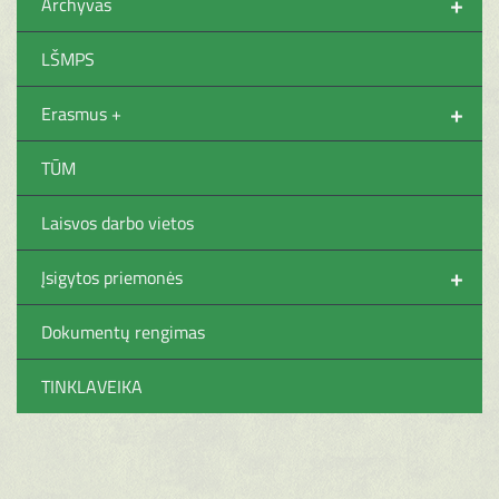
+
Archyvas
LŠMPS
+
Erasmus +
TŪM
Laisvos darbo vietos
+
Įsigytos priemonės
Dokumentų rengimas
TINKLAVEIKA