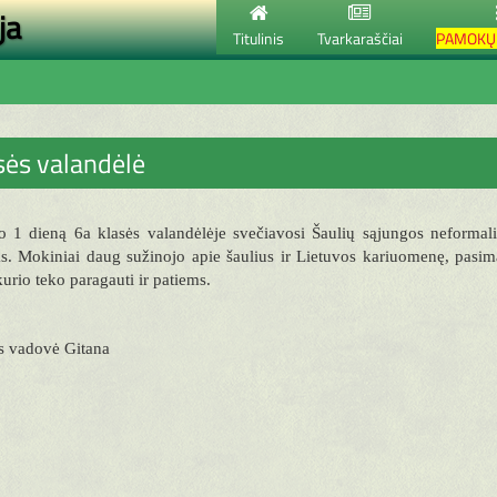
ja
Titulinis
Tvarkaraščiai
PAMOKŲ 
sės valandėlė
 1 dieną 6a klasės valandėlėje svečiavosi Šaulių sąjungos neformali
s. Mokiniai daug sužinojo apie šaulius ir Lietuvos kariuomenę, pasima
kurio teko paragauti ir patiems.
s vadovė Gitana