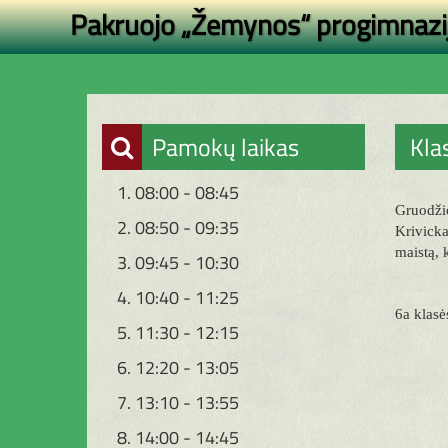
Pakruojo „Žemynos“ progimnazi
Pamokų laikas
Kla
1. 08:00 - 08:45
Gruodžio
2. 08:50 - 09:35
Krivicka
maistą, 
3. 09:45 - 10:30
4. 10:40 - 11:25
6a klasė
5. 11:30 - 12:15
6. 12:20 - 13:05
7. 13:10 - 13:55
8. 14:00 - 14:45