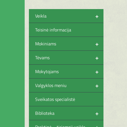
+
Veikla
Teisinė informacija
+
Mokiniams
+
Tėvams
+
Mokytojams
+
Valgyklos meniu
Sveikatos specialistė
+
Biblioteka
+
Praktinė – tiriamoji veikla