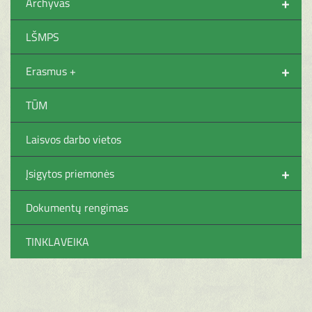
+
Archyvas
LŠMPS
+
Erasmus +
TŪM
Laisvos darbo vietos
+
Įsigytos priemonės
Dokumentų rengimas
TINKLAVEIKA