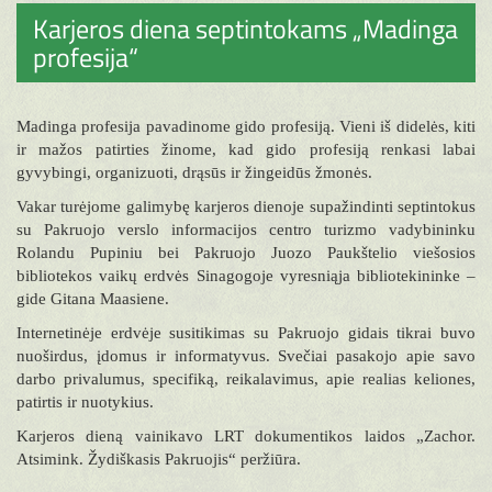
Karjeros diena septintokams „Madinga
profesija“
Madinga profesija pavadinome gido profesiją. Vieni iš didelės, kiti
ir mažos patirties žinome, kad gido profesiją renkasi labai
gyvybingi, organizuoti, drąsūs ir žingeidūs žmonės.
Vakar turėjome galimybę karjeros dienoje supažindinti septintokus
su Pakruojo verslo informacijos centro turizmo vadybininku
Rolandu Pupiniu bei Pakruojo Juozo Paukštelio viešosios
bibliotekos vaikų erdvės Sinagogoje vyresniąja bibliotekininke –
gide Gitana Maasiene.
Internetinėje erdvėje susitikimas su Pakruojo gidais tikrai buvo
nuoširdus, įdomus ir informatyvus. Svečiai pasakojo apie savo
darbo privalumus, specifiką, reikalavimus, apie realias keliones,
patirtis ir nuotykius.
Karjeros dieną vainikavo LRT dokumentikos laidos „Zachor.
Atsimink. Žydiškasis Pakruojis“ peržiūra.