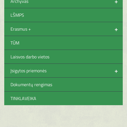
+
Archyvas
LŠMPS
+
Erasmus +
TŪM
Laisvos darbo vietos
+
Įsigytos priemonės
Dokumentų rengimas
TINKLAVEIKA