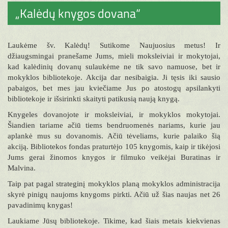
„Kalėdų knygos dovana“
Laukėme šv. Kalėdų! Sutikome Naujuosius metus! Ir
džiaugsmingai pranešame Jums, mieli moksleiviai ir mokytojai,
kad kalėdinių dovanų sulaukėme ne tik savo namuose, bet ir
mokyklos bibliotekoje. Akcija dar nesibaigia. Ji tęsis iki sausio
pabaigos, bet mes jau kviečiame Jus po atostogų apsilankyti
bibliotekoje ir išsirinkti skaityti patikusią naują knygą.
Knygeles dovanojote ir moksleiviai, ir mokyklos mokytojai.
Šiandien tariame ačiū tiems bendruomenės nariams, kurie jau
aplankė mus su dovanomis. Ačiū tėveliams, kurie palaiko šią
akciją. Bibliotekos fondas praturtėjo 105 knygomis, kaip ir tikėjosi
Jums gerai žinomos knygos ir filmuko veikėjai Buratinas ir
Malvina.
Taip pat pagal strateginį mokyklos planą mokyklos administracija
skyrė pinigų naujoms knygoms pirkti. Ačiū už šias naujas net 26
pavadinimų knygas!
Laukiame Jūsų bibliotekoje. Tikime, kad šiais metais kiekvienas